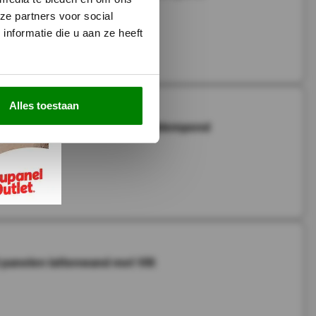
ze partners voor social
nformatie die u aan ze heeft
Alles toestaan
 - Brandvertragend & Geluiddempend
anelen lattenwand met Vilt