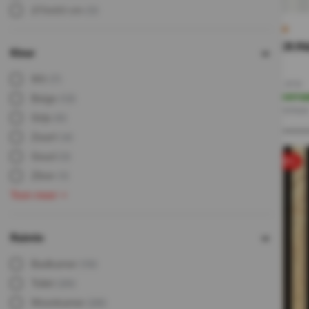
270x60 cm
(3)
€37 PER PA
Kleur
74,-
37,-
Wit
(7)
Incl. BTW
Op voorra
Beige
(12)
Direct leverbaa
Grijs
(6)
Zwart
(4)
Goud
(3)
sale 50%
Zilver
(1)
Toon meer
Ruimte
Badkamer
(19)
Toilet
(26)
Woonkamer
(28)