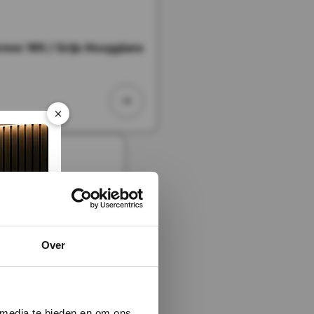
er Wit / Grijs Hoogglans
×
Over
 media te bieden en om ons