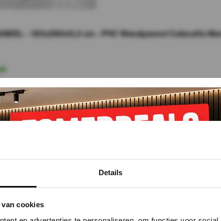
NEEL - 120x280x0,3 cm - PVC Wandpaneel Calacatta Marm
ad
r
Details
 van cookies
ent en advertenties te personaliseren, om functies voor social