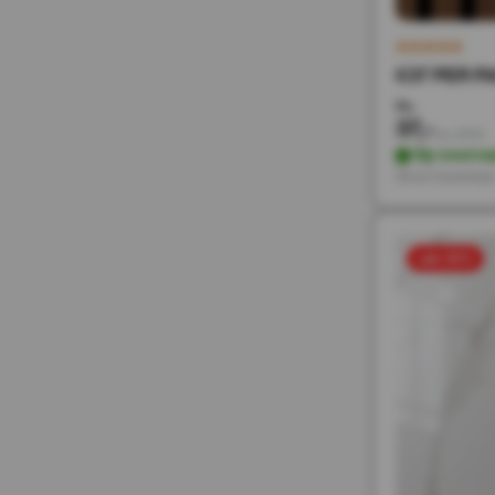
€37 PER PA
74,-
37,-
Incl. BTW
Op voorra
Direct leverbaa
sale 50%