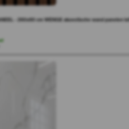
NEEL - 260x60 cm WENGE akoestische wand panelen lat
ad
r