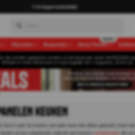
14 dagen bedenktijd
n
Viltpanelen
Mospanelen
Muozo Panelen
Zelfkle
gen die worden geplaatst worden na de bouwvak vanaf 26/08/2026 pa
Afhalen in onze showroom is nog mogelijk t/m 1 augustus, 16:30 uur.
ANELEN KEUKEN
k huis is vaak de keuken, een plek waar niet alleen gekookt, maar ook
bieden wij een uitgebreide collectie aan keuken
wandpanelen
die uw 