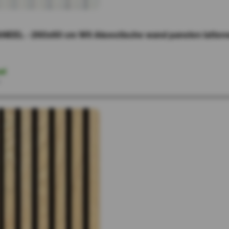
NEEL - 260x60 cm Wit Akoestische wand panelen lattenw
ad
r