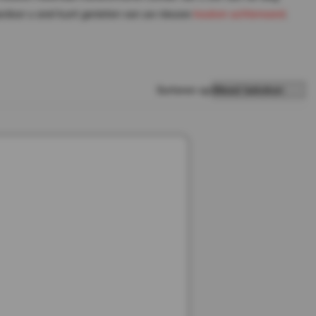
ardoor u snel kunt genieten van uw nieuwe
keuken achterwand
.
Sorteren op: