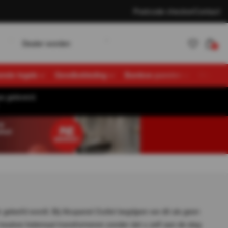
Postcode checker
Contact
w
D
K
e
a
e
o
d
e
n
a
n
e
n
L
o
g
n
r
r
t
l
l
i
0
vende tegels
Gevelbekleding
Bamboe panelen
Overige
s geleverd.
Account
K
a
n
e
n
L
o
g
n
t
l
i
aanmaken
 geleefd wordt. Bij Akupanel Outlet begrijpen we dit als geen
keuken helemaal transformeren zonder dat u zelf aan de slag