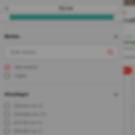
Tot
RONDE LATT
128,-
64,-
Merken
Incl. BTW
Op voorra
Direct leverbaa
Alle merken
sale 50%
Oppio
Afmetingen
260x60 cm
(5)
120x280 cm
(14)
60x120 cm
(4)
280x60 cm
(1)