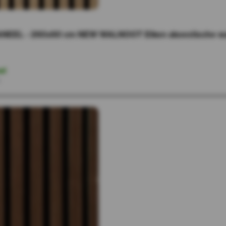
NEEL - 260x60 cm NEW WALNOOT Eiken akoestische wan
ad
r