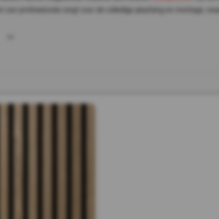
m van professionals zorgt voor de volledige plaatsing en montage, wa
e
e
r