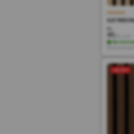
€37 PER PA
74,-
37,-
Incl. BTW
Op voorra
Direct leverbaa
sale 50%