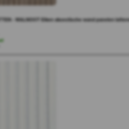
EN - WALNOOT Eiken akoestische wand panelen lattenw
ad
r