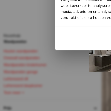
websiteverkeer te analyseren
media, adverteren en analys
€37 PER PA
verstrekt of die ze hebben v
74,-
37,-
Incl. BTW
Op voorra
Keuzehulp
Direct leverbaa
Wandpanelen
Houten wandpanelen
Cinewall wandpanelen
sale 50%
Wandpanelen kinderkamer
Wandpanelen garage
Lattenwand vilt
Lattenwand slaapkamer
Toon meer
Prijs