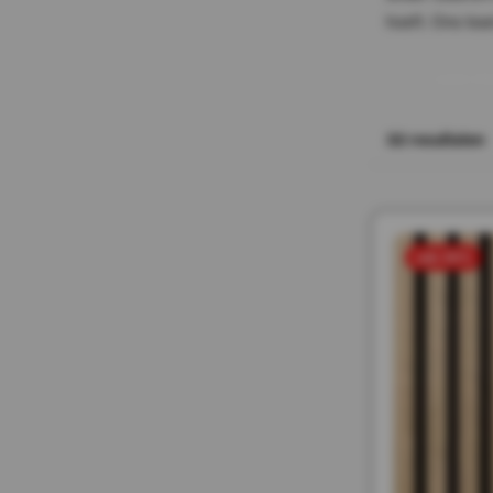
hoeft. Ons tea
m
L
e
e
s
32
resultaten
sale 50%