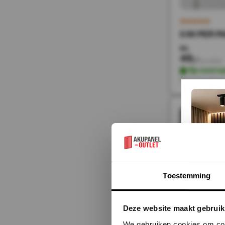
€49 PER PA
98,-
49,-
Incl. BTW
Op voorra
Direct leverbaa
sale 50%
Toestemming
Deze website maakt gebruik
We gebruiken cookies om cont