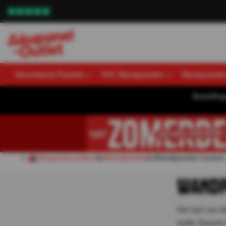
Akoestische Panelen
PVC Wandpanelen
Wandpanele
Bestellin
Akupanel-outlet.nl
Wandpanelen
Wandpanelen keuken
WANDP
Het hart van el
ander. Daarom 