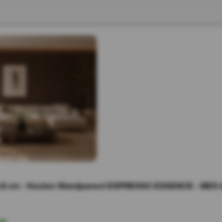
.8 cm - Houten Wandpaneel ESPRESSO ESSENCE - MES
ad