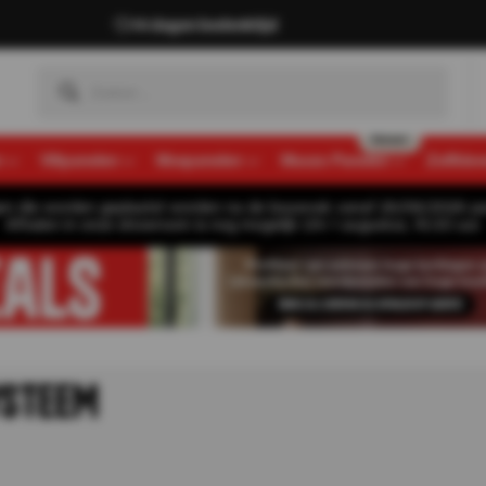
14 dagen bedenktijd
n
Viltpanelen
Mospanelen
Muozo Panelen
Zelfkle
gen die worden geplaatst worden na de bouwvak vanaf 26/08/2026 pa
Afhalen in onze showroom is nog mogelijk t/m 1 augustus, 16:30 uur.
YSTEEM