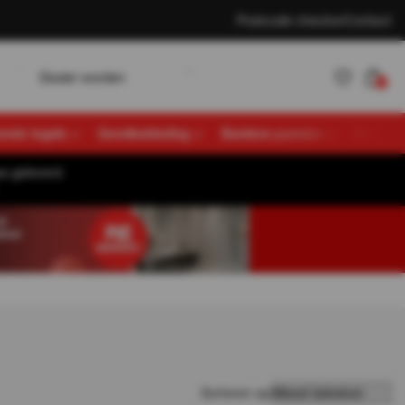
Postcode checker
Contact
w
D
K
e
a
e
o
d
e
n
a
n
e
n
L
o
g
n
r
r
t
l
l
i
0
vende tegels
Gevelbekleding
Bamboe panelen
Overige
s geleverd.
Account
K
a
n
e
n
L
o
g
n
t
l
i
aanmaken
Sorteren op: