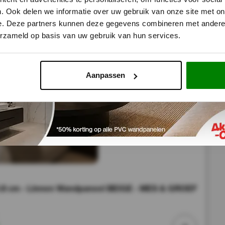
r
. Ook delen we informatie over uw gebruik van onze site met on
e. Deze partners kunnen deze gegevens combineren met andere i
erzameld op basis van uw gebruik van hun services.
Aanpassen
8 cm - Linnen Wandpaneel BEIGE - MES & GROEF