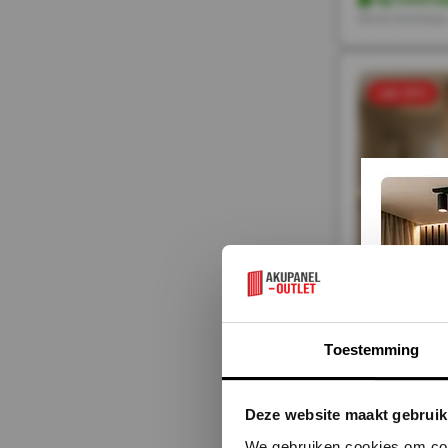
Direct leverbaa
sale 50%
Toestemming
120x280x0
148,-
Deze website maakt gebruik
74,-
Incl. BTW
Op voorra
We gebruiken cookies om cont