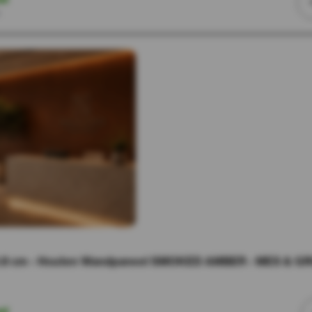
r
.8 cm - Houten Wandpaneel SMOKED AMBER - MES & G
ad