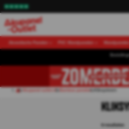
Akoestische Panelen
PVC Wandpanelen
Wandpanele
Bestellin
Akupanel-outlet.nl
Bamboe panelen
Kliksysteem
KLIKS
9
resultaten