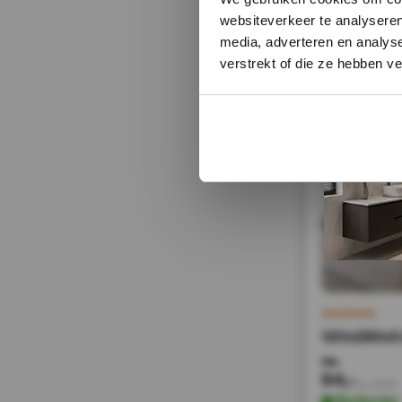
Direct leverbaa
websiteverkeer te analyseren
media, adverteren en analys
verstrekt of die ze hebben v
sale 50%
120x280x0.
188,-
94,-
Incl. BTW
Backorder