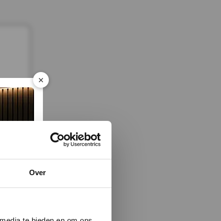
×
Over
GROEF
 media te bieden en om ons