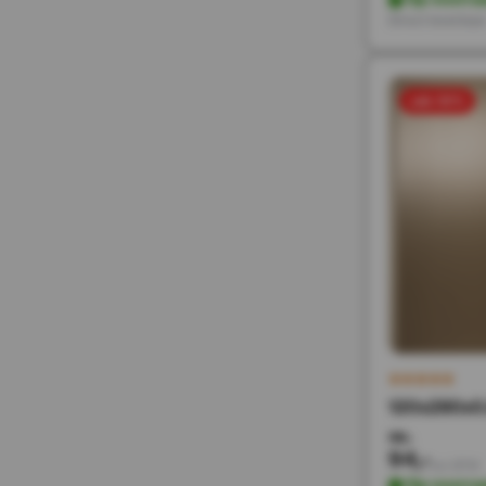
Direct leverbaa
sale 50%
120x280x0.
188,-
94,-
Incl. BTW
Op voorra