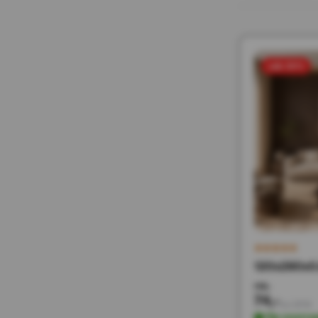
sale 50%
120x280x0
148,-
74,-
Incl. BTW
Op voorra