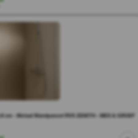
r
8 cm - Metaal Wandpaneel RVS ZENITH - MES & GROEF
ad