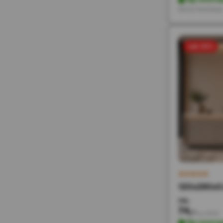
Direct leverbaa
sale 50%
120x280x0
148,-
74,-
Incl. BTW
Op voorra