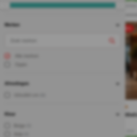
Direct leverbaa
Merken
sale 50%
Alle merken
Oppio
Afmetingen
120x280 cm
(9)
Kleur
120x280x0
148,-
Beige
(1)
74,-
Incl. BTW
Grijs
(1)
Op voorra