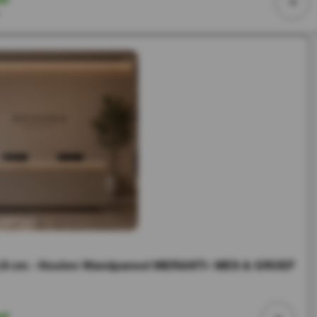
r
.8 cm - Houten Wandpaneel MERANTI- MES & GROEF
ad