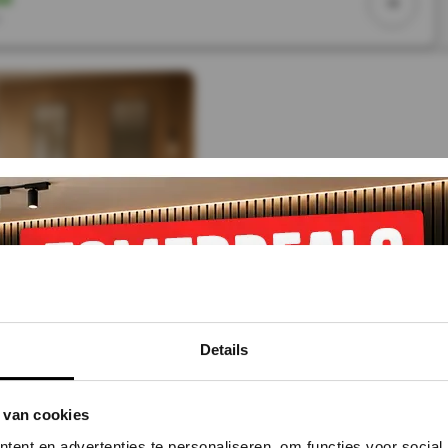
r
Details
.8 cm - Houten Wandpaneel SANDSTONE OAK - MES & 
 van cookies
ad
ent en advertenties te personaliseren, om functies voor social