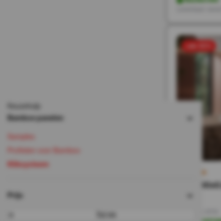
Leverbaar vana
sale 50%
Keuzehulp
Bamboe panelen
Samples
Profielen voor Bamboo
Kliksysteem
120x280x0
Prijs
188,-
94,-
Incl. BTW
Tot
Op voorra