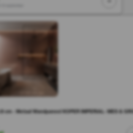
f 12 september
.8 cm - Metaal Wandpaneel KOPER IMPERIAL- MES & GR
ad