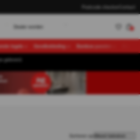
Postcode checker
Contact
w
D
K
e
a
e
o
d
e
n
a
n
e
n
L
o
g
n
r
r
t
l
l
i
0
vende tegels
Gevelbekleding
Bamboe panelen
Overige
s geleverd.
Account
K
a
n
e
n
L
o
g
n
t
l
i
aanmaken
Sorteren op: