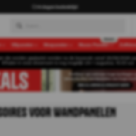
14 dagen bedenktijd
n
Viltpanelen
Mospanelen
Muozo Panelen
Zelfkle
gen die worden geplaatst worden na de bouwvak vanaf 26/08/2026 pa
Afhalen in onze showroom is nog mogelijk t/m 1 augustus, 16:30 uur.
SOIRES VOOR WANDPANELEN