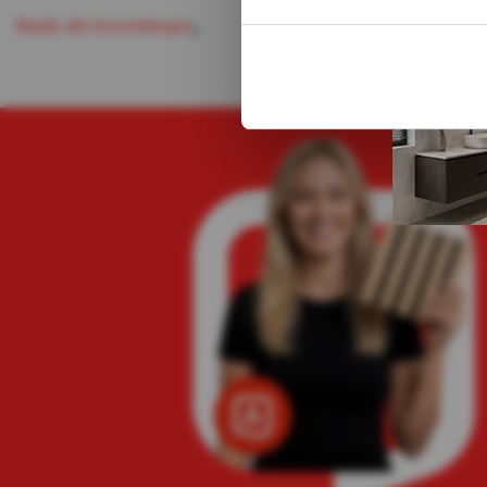
1-3 werkdagen
B
e
k
k
a
e
b
e
o
o
d
e
n
g
e
n
i
j
l
l
r
l
i