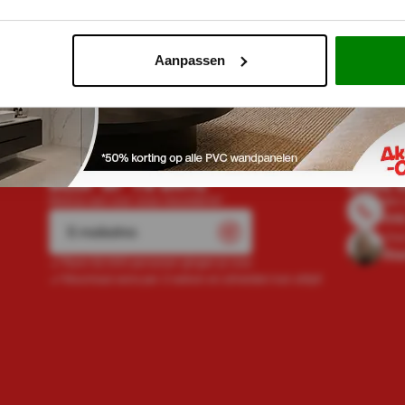
1-3 werkda
Aanpassen
SCHRIJF JE IN EN
HEB J
BLIJF UP TO DATE
STEL 
Meld je aan voor onze nieuwsbrief
Bel 
01
Cha
Sta
Ruim 52.000 personen gingen je voor
Maximaal eens per 2 weken en afmelden kan altijd!