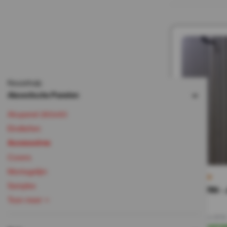
Keuzehulp
Akoestische Panelen
Akupanel 260x60
Eindlatten
Accessoires
Covers
Montagelijm
Samples
MODERN - Ja
Toon meer
6,95
Incl. BTW
Op voorra