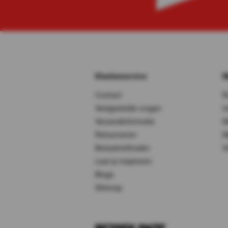
Klantenservice
M
Contact
R
Veelgestelde vragen
I
Verzendinformatie
M
Retourneren
M
Betaalmethoden
V
Laat je inspireren
Blogs
Sitemap