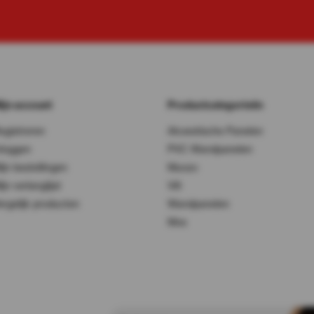
ijn account
Productcategorieën
egistreren
Akoestische Panelen
nloggen
PVC Wandpanelen
ijn bestellingen
Muozo
ijn verlanglijst
Vilt
ergelijk producten
Wandpanelen
Mos