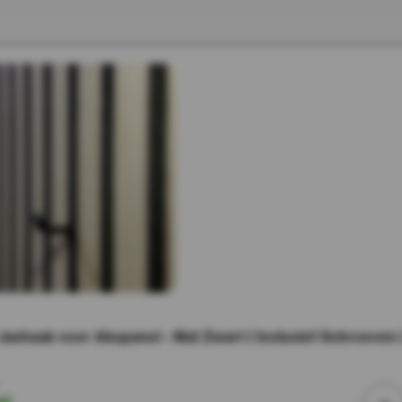
shaak voor Akupanel - Mat Zwart ( Inclusief Schroeven 
ad