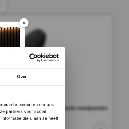
×
Over
 media te bieden en om ons
Knop Zwart Eiken tbv Akoestische wandpanelen
ze partners voor social
nformatie die u aan ze heeft
cl. BTW
rraad