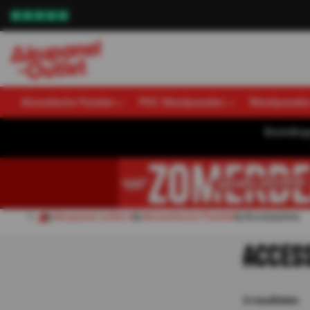
Akoestische Panelen
PVC Wandpanelen
Wandpanele
Bestellin
Akupanel-outlet.nl
Akoestische Panelen
Accessoires
ACCES
3
resultaten