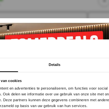
r
Details
 van cookies
ent en advertenties te personaliseren, om functies voor social
 MAT ZWART tbv Akoestische wandpanelen
Houten 
. Ook delen we informatie over uw gebruik van onze site met on
e. Deze partners kunnen deze gegevens combineren met andere i
24,99
BTW
In
erzameld op basis van uw gebruik van hun services.
ad
Op voo