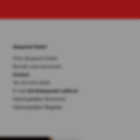
Akupanel-Outlet
Over Akupanel-Outlet
Bezoek onze showroom
Contact
Tel: 010-333 8482
E-mail:
info@akupanel-outlet.nl
Openingstijden Showroom
Openingstijden Magazijn