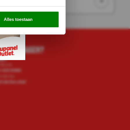
gen
Alles toestaan
E NOG VRAGEN?
ZE!
met ons
0-333 8482
t met ons
rt de live chat