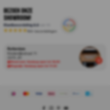
Bezoek onze
Showroom!
Klantbeoordeling
8.8
van 10
164
+ beoordelingen
Rotterdam
Kinderdijkstraat 71
3076 JH
Showroom:
Vandaag open tot 18:00
Magazijn:
Vandaag open tot 17:30