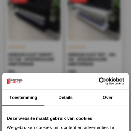
OPBOUW KAST ZWART -
OPBOUW KAST WIT - 183
127 CM - SFEERDHAARD
CM - SFEERDHAARD
AMSTERDAM
AMSTERDAM
998,-
1.398,-
499,-
699,-
Incl. BTW
Incl. BTW
Op voorraad
Op voorraad
×
Toestemming
Details
Over
sale 50%
sale 50%
Deze website maakt gebruik van cookies
We gebruiken cookies om content en advertenties te