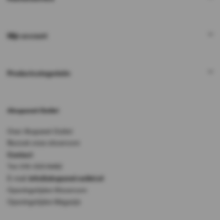
Mijn account
Productcategorieën
Akupanel-Outlet
Over Akupanel-Outlet
Bezoek onze showroom
Contact
Tel: 010-333 8482
E-mail:
info@akupanel-outlet.nl
Openingstijden Showroom
Openingstijden Magazijn