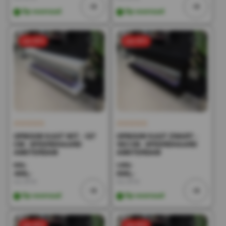
Op voorraad
Op voorraad
sale 50%
sale 50%
OPBOUW KAST WIT - 127
OPBOUW KAST ZWART -
CM - SFEERDHAARD
183 CM - SFEERDHAARD
AMSTERDAM
AMSTERDAM
998,-
1.398,-
499,-
699,-
Incl. BTW
Incl. BTW
Op voorraad
Op voorraad
sale 50%
sale 50%