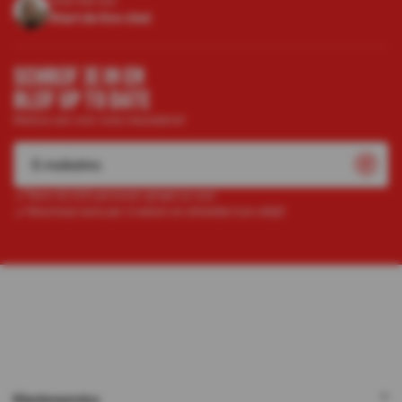
Chat met ons
Start de live chat
SCHRIJF JE IN EN
BLIJF UP TO DATE
Meld je aan voor onze nieuwsbrief
Ruim 52.000 personen gingen je voor
Maximaal eens per 2 weken en afmelden kan altijd!
Klantenservice