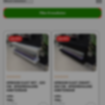
Filter 8 resultaten
sale 50%
sale 50%
OPBOUW KAST WIT - 220
OPBOUW KAST ZWART -
CM - SFEERDHAARD
220 CM - SFEERDHAARD
AMSTERDAM
AMSTERDAM
1.598,-
1.598,-
799,-
799,-
Incl. BTW
Incl. BTW