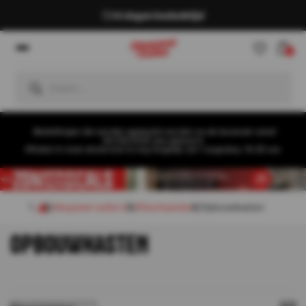
14 dagen bedenktijd
0
Bestellingen die worden geplaatst worden na de bouwvak vanaf
26/08/2026 pas geleverd.
Afhalen in onze showroom is nog mogelijk t/m 1 augustus, 16:30 uur.
Akupanel-outlet.nl
Sfeerhaarden
Opbouwkasten
OPBOUWKASTEN