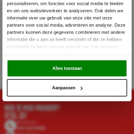
personaliseren, om functies voor social media te bieden
en om ons websiteverkeer te analyseren. Ook delen we
informatie over uw gebruik van onze site met onze
partners voor social media, adverteren en analyse. Deze
OPBOUW KAST ZWART -
OPBOUW KAST WIT - 152
partners kunnen deze gegevens combineren met andere
152 CM - SFEERDHAARD
CM - SFEERDHAARD
informatie die u aan ze heeft verstrekt of die ze hebben
AMSTERDAM
AMSTERDAM
verzameld op basis van uw gebruik van hun services.
1.198,-
1.198,-
599,-
599,-
Incl. BTW
Incl. BTW
Op voorraad
Op voorraad
Alles toestaan
Aanpassen
HEB JE NOG VRAGEN?
STEL ZE!
Bel met ons
010-333 8482