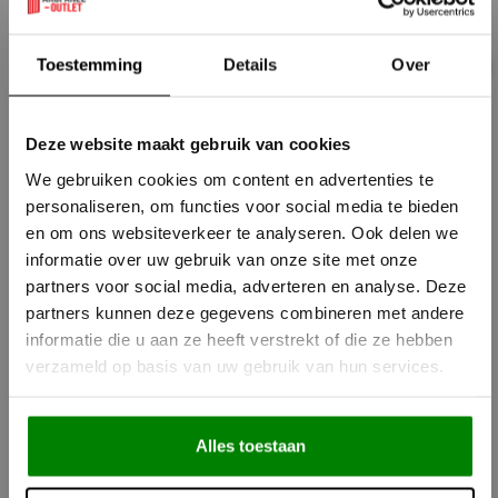
×
Toestemming
Details
Over
Deze website maakt gebruik van cookies
We gebruiken cookies om content en advertenties te
personaliseren, om functies voor social media te bieden
en om ons websiteverkeer te analyseren. Ook delen we
informatie over uw gebruik van onze site met onze
partners voor social media, adverteren en analyse. Deze
partners kunnen deze gegevens combineren met andere
informatie die u aan ze heeft verstrekt of die ze hebben
verzameld op basis van uw gebruik van hun services.
Alles toestaan