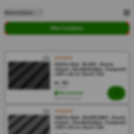
Filter 7 resultaten
€28 Per Stuk - BLACK - Zwarte
strepen - Gevelbekleding – Composiet
| 290 x 22 cm | Gevel | Tuin
28,-
56,-
Incl. BTW
Op voorraad
Direct leverbaar
€28 Per Stuk - SILVER GREY - Zwarte
strepen - Gevelbekleding – Composiet
| 290 x 22 cm | Gevel | Tuin