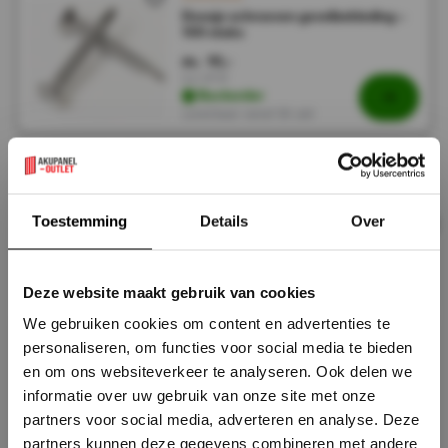
Doosje schroeven gevelbekleding –
100 stuks
10,-
20,-
Incl. BTW
Backorder
Leverbaar vanaf 30 Juli
MAHONIE - HOEKPROFIEL 290x5x5
cm WPC ( 360° volledig bedekkende
beschermlaag )
×
Toestemming
Details
Over
24,95
49,90
Incl. BTW
Op voorraad
Deze website maakt gebruik van cookies
Direct leverbaar
We gebruiken cookies om content en advertenties te
personaliseren, om functies voor social media te bieden
ROSEWOOD - HOEKPROFIEL
en om ons websiteverkeer te analyseren. Ook delen we
290x5x5 cm WPC ( 360° volledig
bedekkende beschermlaag )
informatie over uw gebruik van onze site met onze
24,95
partners voor social media, adverteren en analyse. Deze
49,90
Incl. BTW
partners kunnen deze gegevens combineren met andere