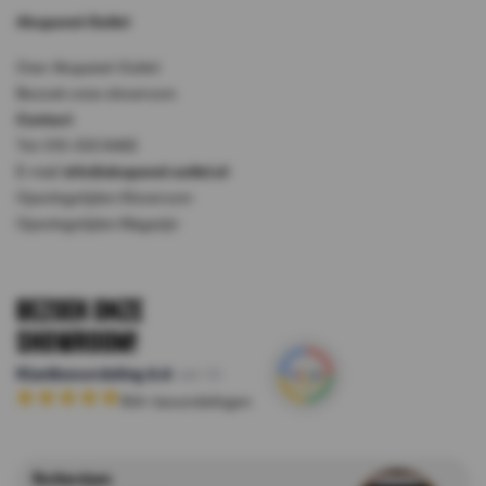
Akupanel-Outlet
Over Akupanel-Outlet
Bezoek onze showroom
Contact
Tel: 010-333 8482
E-mail:
info@akupanel-outlet.nl
Openingstijden Showroom
Openingstijden Magazijn
Bezoek onze
Showroom!
Klantbeoordeling
8.8
van 10
164
+ beoordelingen
Rotterdam