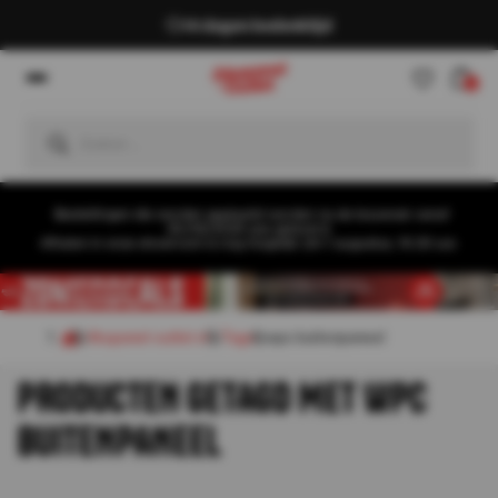
14 dagen bedenktijd
0
Bestellingen die worden geplaatst worden na de bouwvak vanaf
26/08/2026 pas geleverd.
Afhalen in onze showroom is nog mogelijk t/m 1 augustus, 16:30 uur.
Akupanel-outlet.nl
Tags
wpc buitenpaneel
PRODUCTEN GETAGD MET WPC
BUITENPANEEL