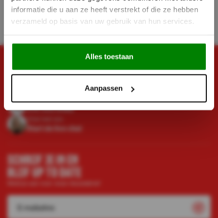
Op voorraad
informatie die u aan ze heeft verstrekt of die ze hebben
Direct leverbaar
verzameld op basis van uw gebruik van hun services.
Alles toestaan
HEB JE NOG VRAGEN?
STEL ZE!
Aanpassen
Bel met ons
010-333 8482
Chat met ons
Start de live chat
SCHRIJF JE IN EN
BLIJF UP TO DATE
Meld je aan voor onze nieuwsbrief