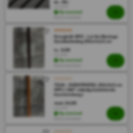
28,-
56,-
Incl. BTW
Op voorraad
Direct leverbaar
Draagbalk WPC - Lat tbv Montage
Gevelbekleding 290x4x2.5 cm
6,99
14,-
Incl. BTW
Op voorraad
Direct leverbaar
TEAK - HOEKPROFIEL 290x5x5 cm
WPC ( 360° volledig bedekkende
beschermlaag )
24,95
49,90
Incl. BTW
Op voorraad
Direct leverbaar