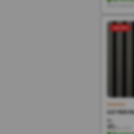
Direct leverbaa
sale 50%
€37 PER PA
74,-
37,-
Incl. BTW
Op voorra