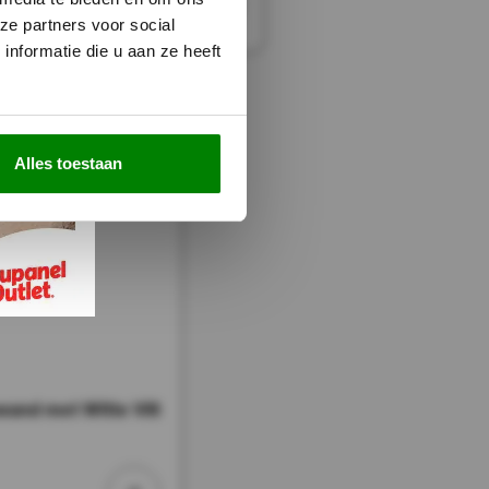
ze partners voor social
nformatie die u aan ze heeft
Alles toestaan
and met Witte Vilt