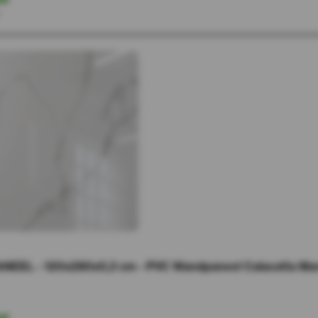
r
NEEL - 120x280x0,3 cm - PVC Wandpaneel Calacatta Marm
ad