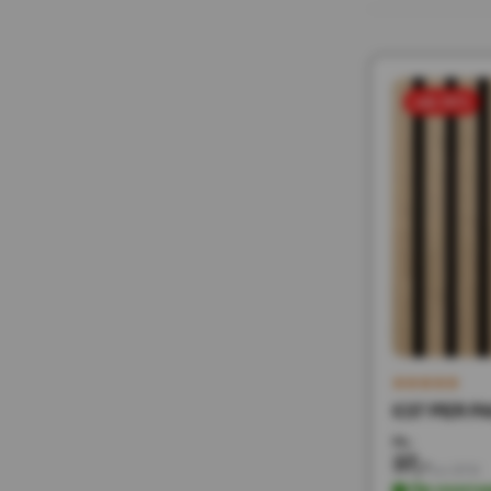
sale 50%
€37 PER PA
74,-
37,-
Incl. BTW
Op voorra