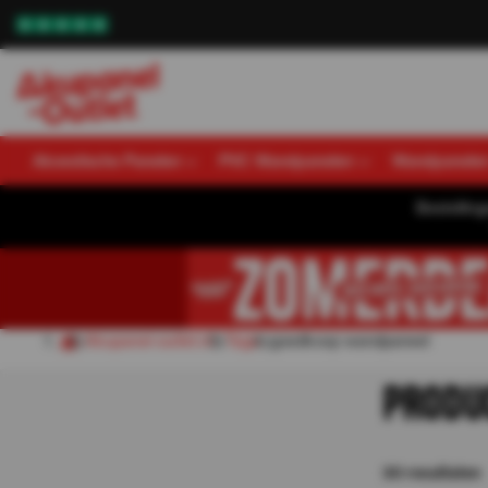
Akoestische Panelen
PVC Wandpanelen
Wandpanele
Bestellin
Akupanel-outlet.nl
Tags
goedkoop wandpaneel
PRODU
30
resultaten