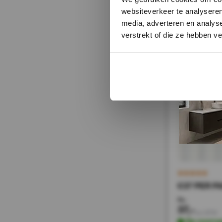
Direct leverbaa
websiteverkeer te analyseren
media, adverteren en analys
verstrekt of die ze hebben v
sale 50%
€37 PER PA
74,-
37,-
Incl. BTW
Op voorra