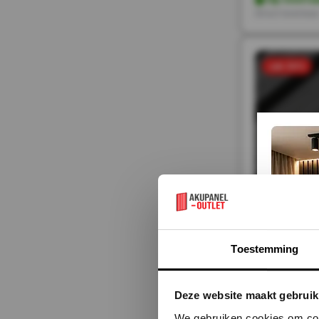
Direct leverbaa
sale 50%
Toestemming
€28 Per Stu
56,-
Deze website maakt gebruik
28,-
Incl. BTW
Op voorra
We gebruiken cookies om cont