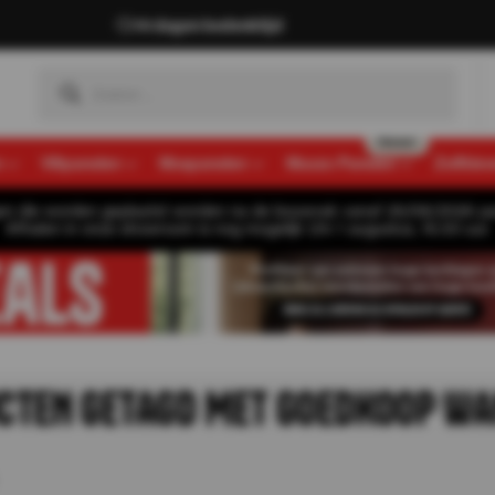
14 dagen bedenktijd
n
Viltpanelen
Mospanelen
Muozo Panelen
Zelfkle
gen die worden geplaatst worden na de bouwvak vanaf 26/08/2026 pa
Afhalen in onze showroom is nog mogelijk t/m 1 augustus, 16:30 uur.
CTEN GETAGD MET GOEDKOOP W