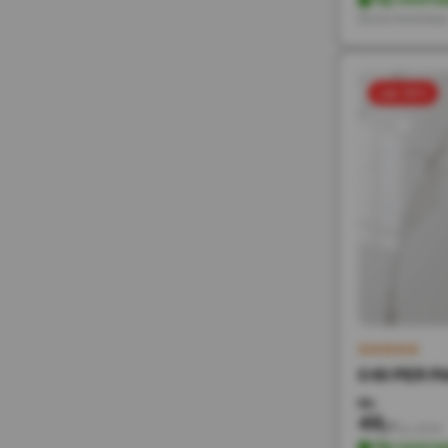
Direct leverbaa
sale 50%
€49 PER PA
98,-
49,-
Incl. BTW
Op voorra