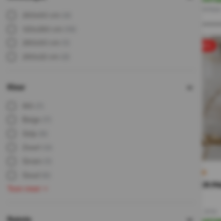
Direct leverbaa
260x60 cm
(4)
120x280 cm
(16)
280x60 cm
(1)
sale 50%
290x22 cm
(2)
Kleur
Wit
(7)
Beige
(7)
Grijs
(9)
Zwart
(3)
Groen
(1)
Goud
(6)
€67 PER PA
Toon meer
134,-
67,-
Incl. BTW
Ruimte
Op voorra