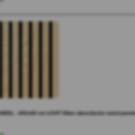
r
NEEL - 260x60 cm LICHT Eiken akoestische wand panelen
ad