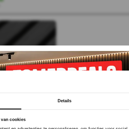
r
Details
k - BLACK - Zwarte strepen - Gevelbekleding – Composiet 
 van cookies
ad
ent en advertenties te personaliseren, om functies voor social