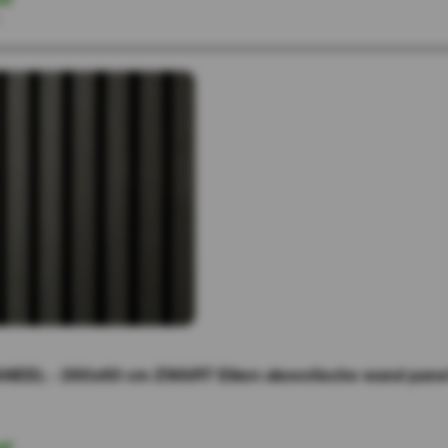
r
NEEL - 260x60 cm ZWART Eiken akoestische wand panel 
ad