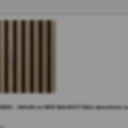
NEEL - 260x60 cm NEW WALNOOT Eiken akoestische wan
ad