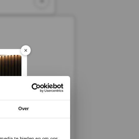
×
Over
| 290 x 22 cm | Gevel | Tuin
 media te bieden en om ons