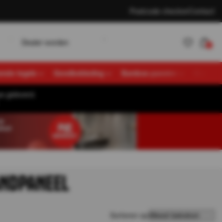
Postcode checker
Contact
w
D
K
e
a
e
o
d
e
n
a
n
e
n
L
o
g
n
r
r
t
l
l
i
0
vende tegels
Gevelbekleding
Bamboe panelen
Overige
s geleverd.
Account
K
a
n
e
n
L
o
g
n
t
l
i
aanmaken
ANDPANEEL
Sorteren op: