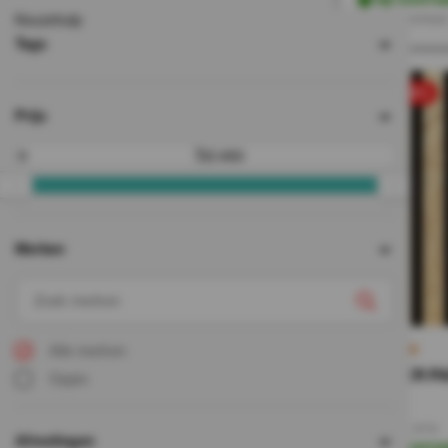
Direct leverbaa
Keuzehulp
Tags
sale 50%
Prijs
Tot
Merken
Alle merken
€37 PER PA
Oppio
74,-
37,-
Incl. BTW
Afmetingen
Op voorra