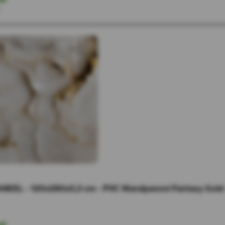
r
NEEL - 120x280x0,3 cm - PVC Wandpaneel Fantasy Gold 
ad