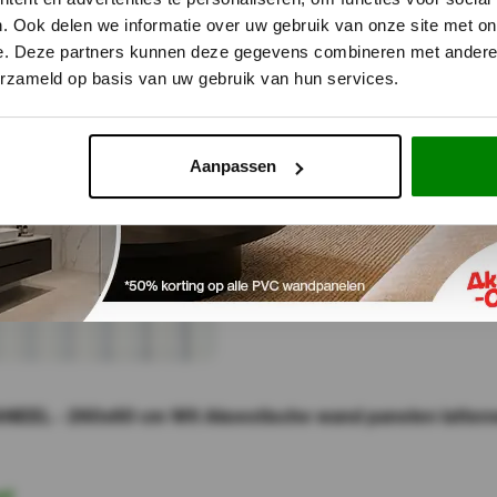
r
. Ook delen we informatie over uw gebruik van onze site met on
e. Deze partners kunnen deze gegevens combineren met andere i
erzameld op basis van uw gebruik van hun services.
Aanpassen
NEEL - 260x60 cm Wit Akoestische wand panelen lattenw
ad