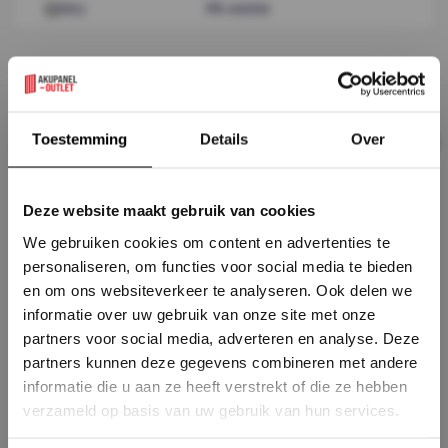
SKU
PR-44069
×
Toestemming
Details
Over
Beschrijving
Afmeting Sample: circa 20x20 cm
Deze website maakt gebruik van cookies
We gebruiken cookies om content en advertenties te
Voordelen van Akupanel-
personaliseren, om functies voor social media te bieden
Outlet
en om ons websiteverkeer te analyseren. Ook delen we
informatie over uw gebruik van onze site met onze
De beste prijs/kwaliteit verhouding
partners voor social media, adverteren en analyse. Deze
Snelle levering
partners kunnen deze gegevens combineren met andere
Enorme voorraad
informatie die u aan ze heeft verstrekt of die ze hebben
verzameld op basis van uw gebruik van hun services.
14 dagen retourtermijn
Top Service