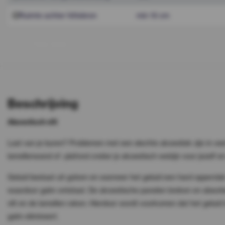
Ruimte achter hittebron
min 15 cm
T
o
o
n
m
e
e
r
Beschrijving
Akoestisch vilt
Last van je buren? Problemen met een slechte akoestiek zijn in ve
lamellenwand of -plafond creëer je akoestisch welzijn voor jezelf 
Geluid bestaat uit golven en wanneer het geluid een hard oppervlak 
waardoor galm ontstaat. De akoestische panelen breken en absorb
vilt en de lamellen raken. Hierdoor wordt voorkomen dat het geluid t
galm elimineert.