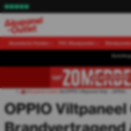
Akoestische Panelen
PVC Wandpanelen
Wandpanele
Bestellin
Akupanel-outlet.nl
OPPIO Viltpaneel Grijs - JAPAN...
OPPIO Viltpaneel 
Brandvertragend