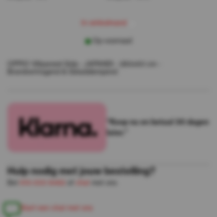
w
m
I
n
n
k
e
a
n
d
i
l
Op voorraad
OPPIO Viltpaneel Grijs - JAPANDI - 280x60 cm -
Brandvertragend & Geluiddempend
“Koop nu en betaal 30 dagen
later.”
Hulp nodig met jouw bestelling?
Bel
010-333 8482
of
chat
met ons
S
a
e
e
n
c
h
a
m
e
o
n
t
r
t
t
t
s