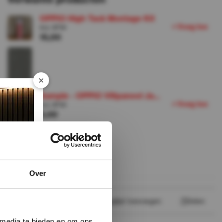
OPPIO High Tack Montage Kit
+
V
o
e
g
o
e
t
Incl. BTW
15,00
×
Sample - OPPIO Viltpaneel Ja...
+
V
o
e
g
o
e
t
Incl. BTW
5,00
Over
Vergelijk
Aan verlanglijst toevoegen
Delen
 media te bieden en om ons