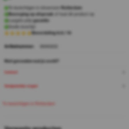
Te bezichtigen in showroom
Rotterdam
Bezorging op afspraak
of haal dit product op
Laagste prijs
garantie
Snelle levertijd
Beoordeling 8.8 / 10
Artikelnummer:
8690232
Niet gevonden wat je zocht?
Contact
Veelgestelde vragen
T
e
b
e
c
h
g
e
n
n
R
o
e
d
a
m
z
i
t
i
i
t
t
r
Verwante producten