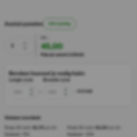
Aantal panelen
50% korting
90,-
45,00
Prijs per paneel (1.68m2)
Bereken hoeveel je nodig hebt:
Lengte (cm)
Breedte (cm)
0.0
m2
x
=
Volume voordeel:
Koop 25 voor
42,75
p.s en
Koop 50 voor
40,50
p.s en
bespaar
-5%
bespaar
-10%