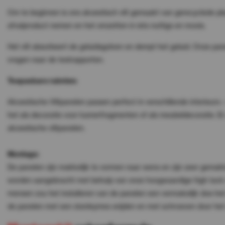
Om te beginnen is ons akoestisch vilt gemaakt van gerecyclede pla
afvalproduct nemen en het omzetten in iets nuttigs en moois.
Het vilt absorbeert de geluidsgolven en dempt het geluid. Onze panele
vragen naar de testrapporten.
Toepasbare ruimten:
Akoestische Viltpanelen passen perfect in verschillende interieurs
het als decoratie voor kamerfragmenten of als meubeldecoratie. Er
akoestische viltpanelen.
Montage:
De panelen zijn makkelijk te vormen naar wens en zijn zeer gemak
worden aangebracht met behulp van onze hoogwaardige high tack 
mensen zou het installeren van de panelen een vermakelijk doe-het-z
de panelen met een stanleymes snijden en met schroeven door het v