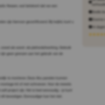
verhoudi
stic flessen, wat betekent dat we een
Snelle le
Enorme 
n zijn hiervoor gecertificeerd. Bij twijfel, kunt u
14 dagen
 – zowel als wand- als plafondafwerking. Gebruik
 zijn geen grenzen aan het gebruik van de
kelijk te monteren. Deze Aku panelen kunnen
montage kit of met schroeven. Voor de meeste
elf-project zijn. Het is heel eenvoudig – je kunt
ilt bevestigen. Eenvoudiger kan het niet.