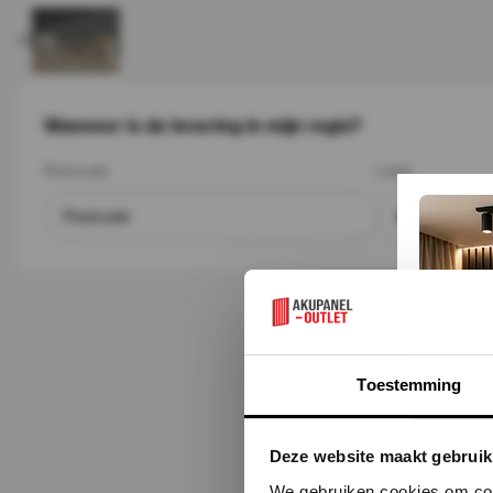
+1
Wanneer is de levering in mijn regio?
Postcode
Land
Toestemming
Deze website maakt gebruik
We gebruiken cookies om cont