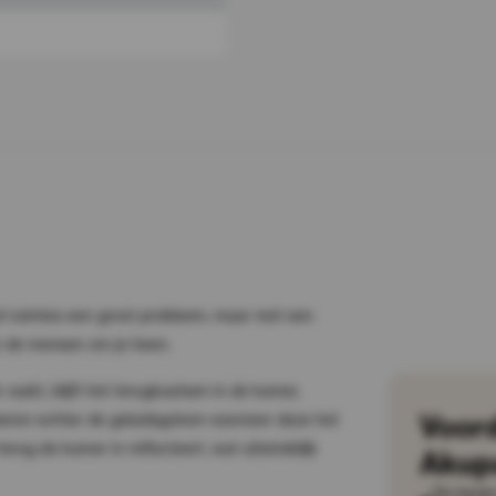
el ruimtes een groot probleem, maar met een
en de mensen om je heen.
raakt, blijft het terugkaatsen in de kamer,
Voor
eren echter de geluidsgolven wanneer deze het
erug de kamer in reflecteert, wat uiteindelijk
Akup
De beste 