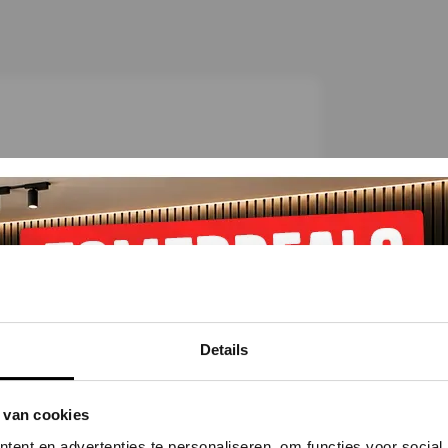
C
h
e
c
k
Details
 van cookies
ent en advertenties te personaliseren, om functies voor social