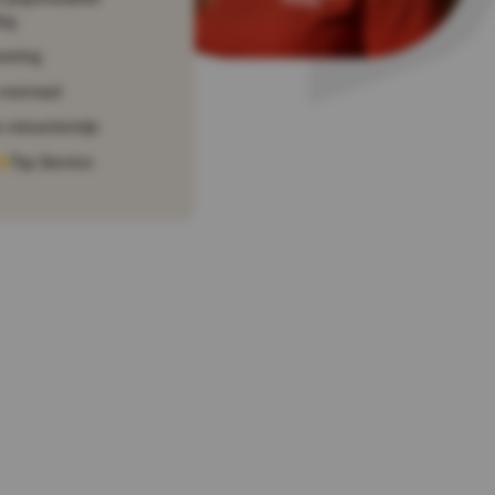
ng
vering
voorraad
 retourtermijn
Top Service