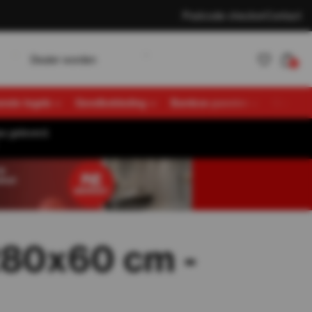
Postcode checker
Contact
w
D
K
e
a
e
o
d
e
n
a
n
e
n
L
o
g
n
r
r
t
l
l
i
0
vende tegels
Gevelbekleding
Bamboe panelen
Overige
s geleverd.
Account
K
a
n
e
n
L
o
g
n
t
l
i
aanmaken
 280x60 cm -