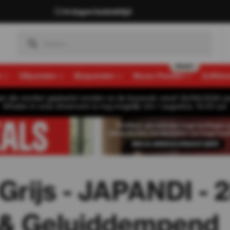
14 dagen bedenktijd
n
Viltpanelen
Mospanelen
Muozo Panelen
Zelfkle
gen die worden geplaatst worden na de bouwvak vanaf 26/08/2026 pa
Afhalen in onze showroom is nog mogelijk t/m 1 augustus, 16:30 uur.
Grijs - JAPANDI -
 & Geluiddempend