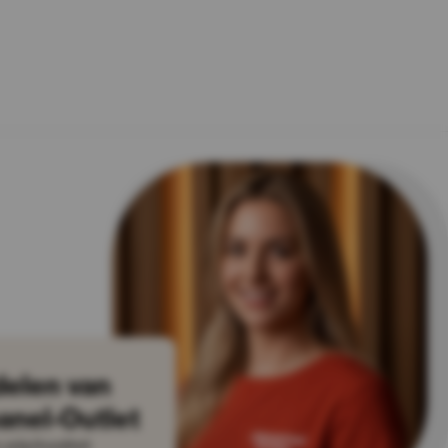
delen van
anel-Outlet
prijs/kwaliteit