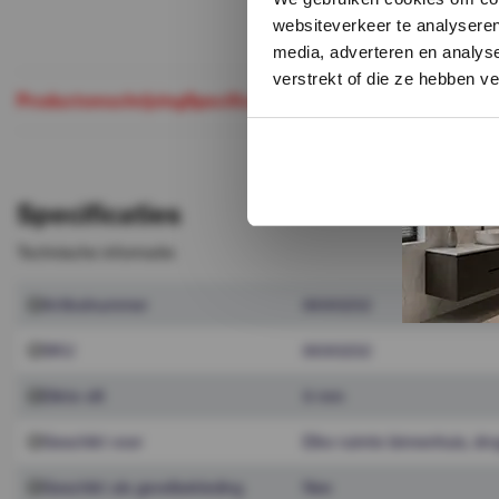
websiteverkeer te analyseren
media, adverteren en analys
verstrekt of die ze hebben v
Productomschrijving
Specificaties
Maak je aankoop comple
Specificaties
Technische informatie
Artikelnummer
8690232
SKU
8690232
Dikte vilt
9 mm
Geschikt voor
Elke ruimte binnenhuis, dr
Geschikt als gevelbekleding
Nee