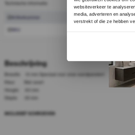
Technische informatie
websiteverkeer te analyseren
media, adverteren en analys
Artikelnummer
50853
verstrekt of die ze hebben v
SKU
50853
Beschrijving
Breedte 13 mm Speciaal voor onze wandpanelen!
Kleur Mat zwart
Hoogte 60 mm
Diepte 35 mm
INCLUSIEF SCHROEVEN