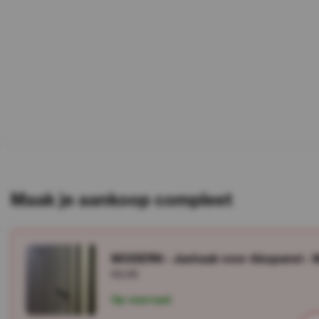
Maak je aankoop compleet
MODERN - Jashaak voor Akupanel - Ma
€6,95
Op voorraad