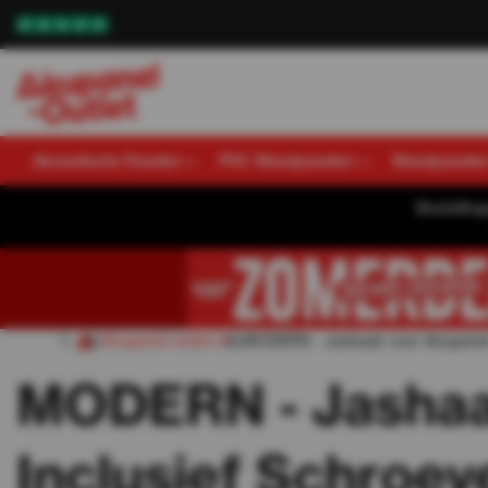
Akoestische Panelen
PVC Wandpanelen
Wandpanele
Bestellin
Akupanel-outlet.nl
MODERN - Jashaak voor Akupanel.
MODERN - Jashaak
Inclusief Schroev