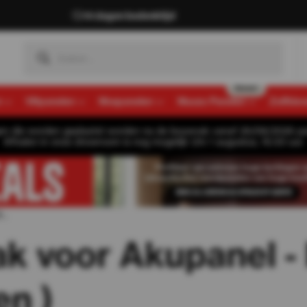
14 dagen bedenktijd
n
Viltpanelen
Mospanelen
Muozo Panelen
Zelfkle
gen die worden geplaatst worden na de bouwvak vanaf 26/08/2026 pa
Afhalen in onze showroom is nog mogelijk t/m 1 augustus, 16:30 uur.
..
 voor Akupanel - 
en )