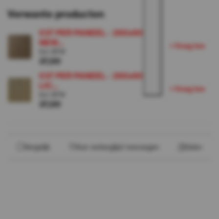
Verwante producten
€37 PER PANEEL - 260x60 cm
NEW...
+
V
o
e
g
o
e
t
Incl. BTW
37,00
€37 PER PANEEL - 260x60 cm
LIC...
+
V
o
e
g
o
e
t
Incl. BTW
37,00
Vergelijk
Aan verlanglijst toevoegen
Delen