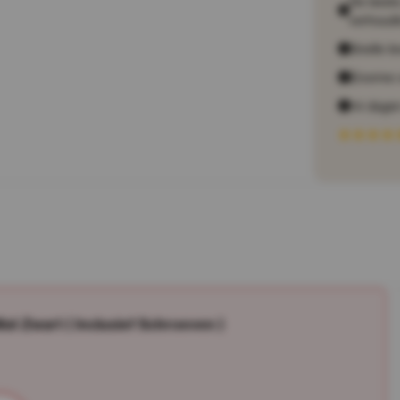
De beste 
verhoudi
Snelle le
Enorme 
14 dagen
t Zwart ( Inclusief Schroeven )