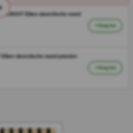
+
WALNOOT Eiken akoestische wand
+ Voeg toe
Eiken akoestische wand panelen
+ Voeg toe