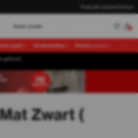
Postcode checker
Contact
w
D
K
e
a
e
o
d
e
n
a
n
e
n
L
o
g
n
r
r
t
l
l
i
0
vende tegels
Gevelbekleding
Bamboe panelen
Overige
s geleverd.
Account
K
a
n
e
n
L
o
g
n
t
l
i
aanmaken
Mat Zwart (