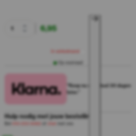
6,95
w
m
I
n
n
k
e
a
n
d
i
l
Op voorraad
“Koop nu en betaal 30 dagen
later.”
Hulp nodig met jouw bestelling?
Bel
010-333 8482
of
chat
met ons