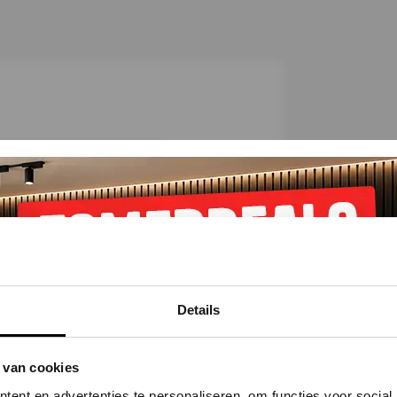
C
h
e
c
k
et
Alternatieven
Reviews
Details
 van cookies
ent en advertenties te personaliseren, om functies voor social