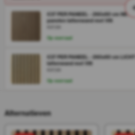
€37 PER PANEEL - 260x60 cm NEW 
panelen lattenwand met Vilt
€37,00
Op voorraad
€37 PER PANEEL - 260x60 cm LICHT 
lattenwand met Vilt
€37,00
Op voorraad
Alternatieven