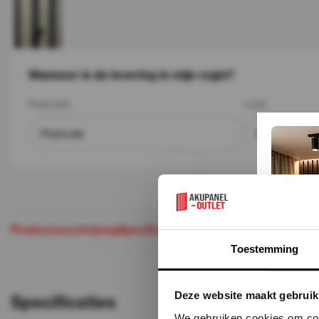
Wanneer is de levering in mijn regio?
Postcode
Land
Productomschrijving
Specificaties
Maak je aankoop comple
Toestemming
Deze website maakt gebruik
Specificaties
We gebruiken cookies om cont