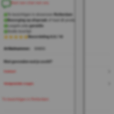
m
S
t
a
r
t
e
e
n
c
h
a
t
e
t
o
n
s
Te bezichtigen in showroom
Rotterdam
Bezorging op afspraak
of haal dit product op
Laagste prijs
garantie
Snelle levertijd
Beoordeling 8.8 / 10
Artikelnummer:
50853
Niet gevonden wat je zocht?
Contact
Veelgestelde vragen
T
e
b
e
c
h
g
e
n
n
R
o
e
d
a
m
z
i
t
i
i
t
t
r