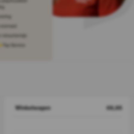
prijs/kwaliteit
ng
vering
voorraad
 retourtermijn
Top Service
Winkelwagen
€6,95