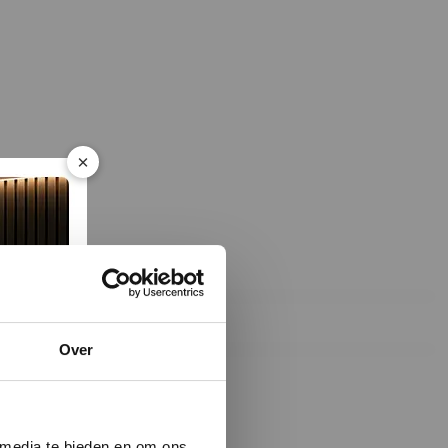
×
Over
 media te bieden en om ons