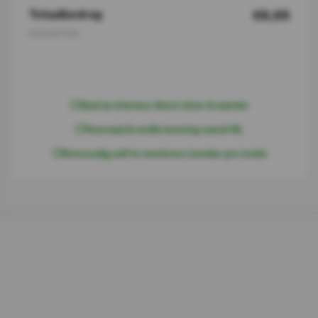
Totaalbedrag
€6,95
Inclusief btw
I
n
w
i
n
k
e
l
w
a
g
e
n
Geef je interieur direct sfeer & warmte
Voorraad & snelle levering vanuit NL
Eenvoudig zelf te monteren (zonder pro tools)