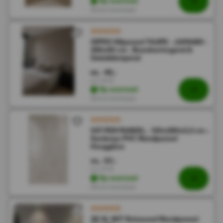
Op voorraad
Direct leverbaar
OPPIO Viltpaneel TAUPE - JAPANDI -
280x60 cm - Brandvertragend &
Geluiddempend
45,-
90,-
Incl. BTW
Op voorraad
Direct leverbaar
€57 PER PANEEL - 120x280x0,3 cm –
Sardonyx PVC Wandpaneel
Hoogglans
57,-
114,-
Incl. BTW
Op voorraad
Direct leverbaar
3D XL WIT Rotswand Wandpaneel