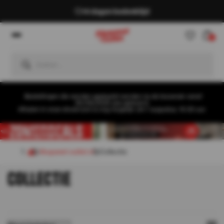
14 dagen bedenktijd
0
Bestellingen die worden geplaatst worden na de bouwvak vanaf
26/08/2026 pas geleverd.
Afhalen in onze showroom is nog mogelijk t/m 1 augustus, 16:30 uur.
Akupanel-outlet.nl
Collectie
COLLECTIE