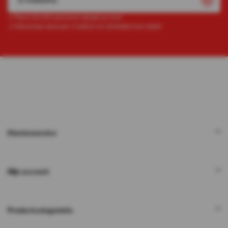
Ruim 52.000 personen gingen je voor
Maximaal eens per 2 weken en afmelden kan altijd!
Klantenservice
Mijn account
Productcategorieën