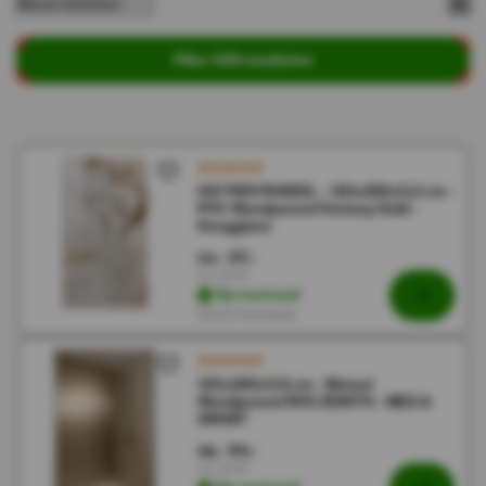
Filter 408 resultaten
€67 PER PANEEL - 120x280x0,3 cm -
PVC Wandpaneel Fantasy Gold -
Hoogglans
67,-
134,-
Incl. BTW
Op voorraad
Direct leverbaar
120x280x0.8 cm - Metaal
Wandpaneel RVS ZENITH - MES &
GROEF
94,-
188,-
Incl. BTW