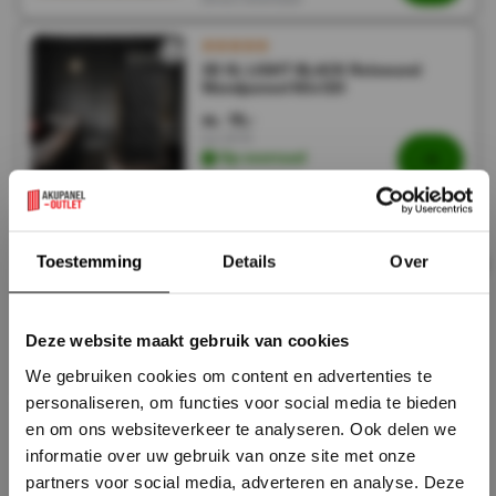
3D XL LIGHT BLACK Rotswand
Wandpaneel 60x120
19,-
38,-
Incl. BTW
Op voorraad
Direct leverbaar
120x280x0.8 cm - Houten
×
Toestemming
Details
Over
Wandpaneel MERANTI- MES &
GROEF
74,-
148,-
Incl. BTW
Deze website maakt gebruik van cookies
Op voorraad
We gebruiken cookies om content en advertenties te
Direct leverbaar
personaliseren, om functies voor social media te bieden
en om ons websiteverkeer te analyseren. Ook delen we
€98 PER PANEEL - 120x280x0,3 cm
informatie over uw gebruik van onze site met onze
– Oxy BEIGE PVC Wandpaneel MAT
partners voor social media, adverteren en analyse. Deze