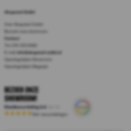
Akupanel-Outlet
Over Akupanel-Outlet
Bezoek onze showroom
Contact
Tel: 010-333 8482
E-mail:
info@akupanel-outlet.nl
Openingstijden Showroom
Openingstijden Magazijn
Bezoek onze
Showroom!
Klantbeoordeling
8.8
van 10
164
+ beoordelingen