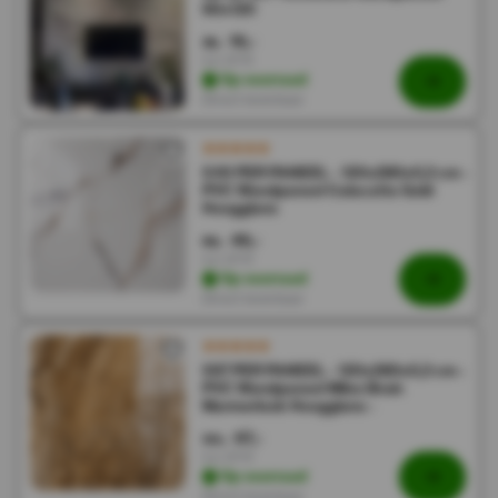
60x120
19,-
38,-
Incl. BTW
Op voorraad
Direct leverbaar
€49 PER PANEEL - 120x280x0,3 cm -
PVC Wandpaneel Calacatta Gold
Hoogglans
49,-
98,-
Incl. BTW
Op voorraad
Direct leverbaar
€67 PER PANEEL - 120x280x0,3 cm -
PVC Wandpaneel Milos Bruin
Marmerlook Hoogglans -
67,-
134,-
Incl. BTW
Op voorraad
Direct leverbaar