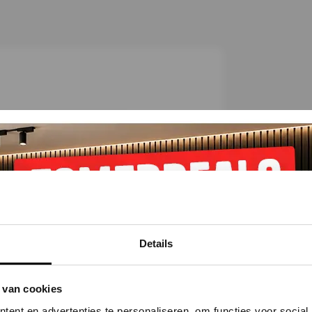
C
h
e
c
k
et
Alternatieven
Reviews
Details
 van cookies
ent en advertenties te personaliseren, om functies voor social