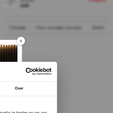
+
V
o
e
g
o
e
t
Incl. BTW
4,95
Vergelijk
Aan verlanglijst toevoegen
Delen
×
Over
 media te bieden en om ons