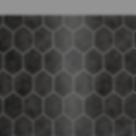
50% korting
7,99
Volume voordeel:
Koop 50 voor
7,59
p.s en
Koop 100 voor
7,19
p.s en
bespaar
-5%
bespaar
-10%
w
m
I
n
n
k
e
a
n
d
i
l
Op voorraad
Antraciet Marble Hexagon - Zelfklevende Mozaïek
29.2x25.4x3.3 mm