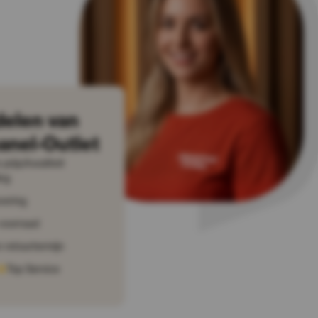
delen van
anel-Outlet
prijs/kwaliteit
ng
vering
voorraad
 retourtermijn
Top Service