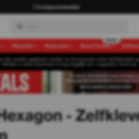
14 dagen bedenktijd
n
Viltpanelen
Mospanelen
Muozo Panelen
Zelfkle
gen die worden geplaatst worden na de bouwvak vanaf 26/08/2026 pa
Afhalen in onze showroom is nog mogelijk t/m 1 augustus, 16:30 uur.
 Hexagon - Zelfkle
m