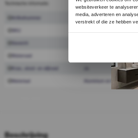
Technische informatie
websiteverkeer te analyseren
media, adverteren en analys
Artikelnummer
1991381
verstrekt of die ze hebben v
SKU
1991381
Gewicht
450 g
Watervast
Ja
Kras-, stoot- en slijtvast
Ja
Materiaal
Aluminium en PVC (kan per 
T
o
o
n
m
e
e
r
Beschrijving