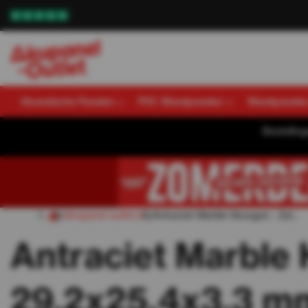
Akoestische Panelen
PVC Wandpanelen
Wandpanele
Bestellin
Akupanel-outlet.nl
Antraciet Marble Hexagon - Zel...
Antraciet Marble
29.2x25.4x3.3 m