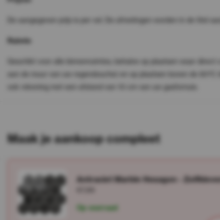
De aangegeven prijs is per vel. De afmetingen worden in de titel aa
Ruimte
Geschikt voor alle binnenruimtes, behalve op plaatsen waar direct 
aan de muur van uw regendouche) en op plaatsen boven de 80°C (b
ook rekening met een afstand van 10 cm van uw gasfornuis.
Maak je aankoop compleet
Antraciet Marble Hexagon - Zelfkle
€7,99
Op voorraad