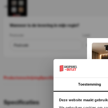
+6
Wanneer is de levering in mijn regio?
Postcode
Land
Productomschrijving
Specificaties
Maak je aankoop comple
Toestemming
Deze website maakt gebruik
Specificaties
We gebruiken cookies om cont