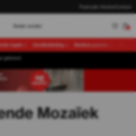
Postcode checker
Contact
w
D
K
e
a
e
o
d
e
n
a
n
e
n
L
o
g
n
r
r
t
l
l
i
0
vende tegels
Gevelbekleding
Bamboe panelen
Overige
s geleverd.
Account
K
a
n
e
n
L
o
g
n
t
l
i
aanmaken
vende Mozaïek