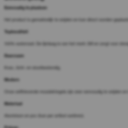
Eenvoudig te plaatsen
Het product is gemakkelijk te snijden en kan direct worden geplaat
Topkwaliteit
100% watervast. De lijmlaag is van het merk 3M en zorgt voor stev
Duurzaam
Kras-, licht- en stootbestendig.
Modern
Onze zelfklevende mozaïektegels zijn zeer eenvoudig te snijden e
Materiaal
Aluminium en pvc (kan per artikel variëren).
Prijzen