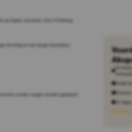
st op tegels, stucwerk, hout of behang.
ige hechting en een lange levensduur.
Voor
Akup
De beste 
verhoudi
Snelle le
Enorme 
n kunnen zonder voegen worden geplaatst.
14 dagen