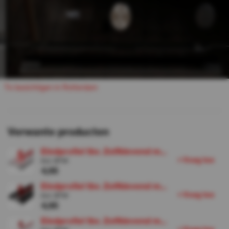
Niet gevonden wat je zocht?
Contact
Veelgestelde vragen
T
e
b
e
c
h
g
e
n
n
R
o
e
d
a
m
z
i
t
i
i
t
t
r
Verwante producten
Eindprofiel tbv. Zelfklevend m...
+
V
o
e
g
o
e
t
Incl. BTW
4,95
Eindprofiel tbv. Zelfklevend m...
+
V
o
e
g
o
e
t
Incl. BTW
4,95
Eindprofiel tbv. Zelfklevend m...