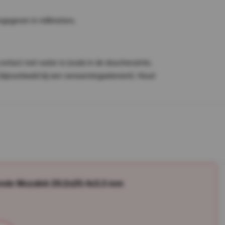
ngegeven in millimeters.
contact met water is (zoals in de doucheruimte,
ijvoorbeeld bij een verwarmingselement). Houd
vende Mozaïek 29.2x25.4x3.3 mm