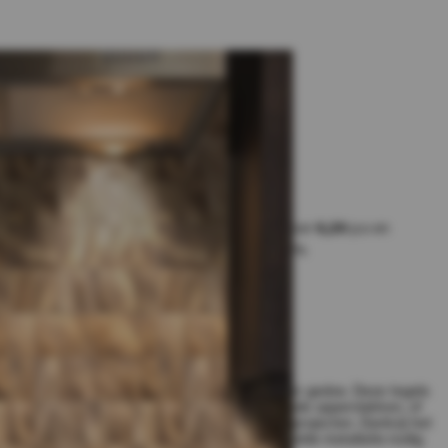
50% korting
6,99
Volume voordeel:
Koop 50 voor
6,64
p.s en
Koop 100 voor
6,29
p.s en
bespaar
-5%
bespaar
-10%
w
m
I
n
n
k
e
a
n
d
i
l
Op voorraad
Creëer een stijlvolle en moderne look zonder gedoe. Deze tegels
zijn makkelijk aan te brengen op verschillende oppervlakken, of
het nu gaat om muren of andere creatieve projecten. Dankzij het
zelfklevende ontwerp heb je geen ingewikkelde installatie nodig