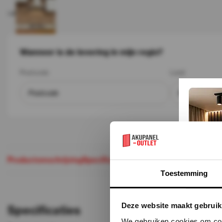
+4
Wanneer is de levering in mijn regio?
Postcode
Land
Productomschrijving
Specificaties
Maak je aankoop comple
Toestemming
Deze website maakt gebruik
Specificaties
We gebruiken cookies om cont