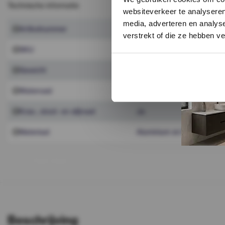
Technische informatie
websiteverkeer te analyseren
media, adverteren en analys
Artikelnummer
199119
verstrekt of die ze hebben v
SKU
199119
Gewicht
450 g
Watervast
Ja
Kras-, stoot- en slijtvast
Ja
Materiaal
Aluminium en PVC (kan per 
T
o
o
n
m
e
e
r
Beschrijving