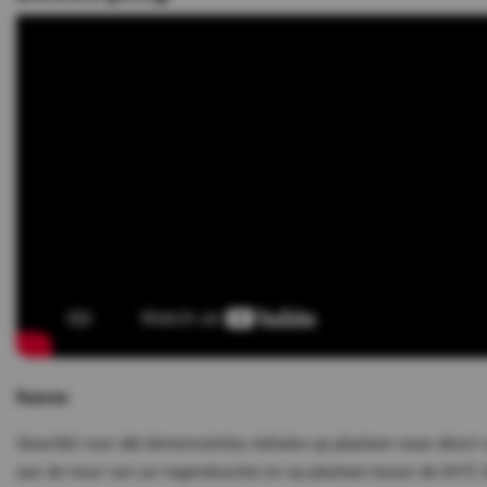
Ruimte
Geschikt voor alle binnenruimtes, behalve op plaatsen waar direct 
aan de muur van uw regendouche) en op plaatsen boven de 80°C (b