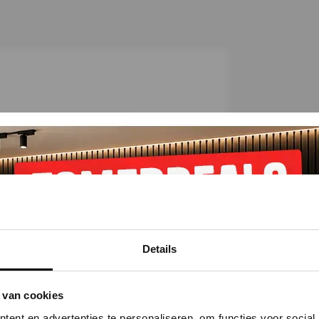
C
h
e
c
k
et
Alternatieven
Reviews
Details
 van cookies
ent en advertenties te personaliseren, om functies voor social