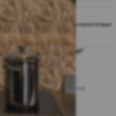
“Koop nu en betaal 30 dagen
later.”
Hulp nodig met jouw bestelling?
Bel
010-333 8482
of
chat
met ons
S
a
e
e
n
c
h
a
m
e
o
n
t
r
t
t
t
s
Te bezichtigen in showroom
Rotterdam
Bezorging op afspraak
of haal dit product op
Laagste prijs
garantie
Snelle levertijd
Beoordeling 8.8 / 10