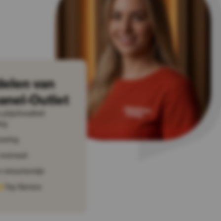
delen van
anel-Outlet
prijs/kwaliteit
ng
vering
voorraad
 retourtermijn
Top Service