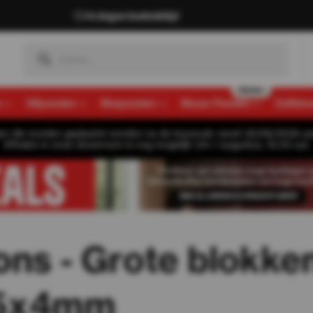
14 dagen bedenktijd
n
Viltpanelen
Mospanelen
Muozo Panelen
Zelfkle
gen die worden geplaatst worden na de bouwvak vanaf 26/08/2026 pa
Afhalen in onze showroom is nog mogelijk t/m 1 augustus, 16:30 uur.
ns - Grote blokken
05x4mm