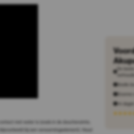
Voor
Akup
De beste 
verhoudi
Snelle le
Enorme 
14 dagen
contact met water is (zoals in de doucheruimte,
ijvoorbeeld bij een verwarmingselement). Houd