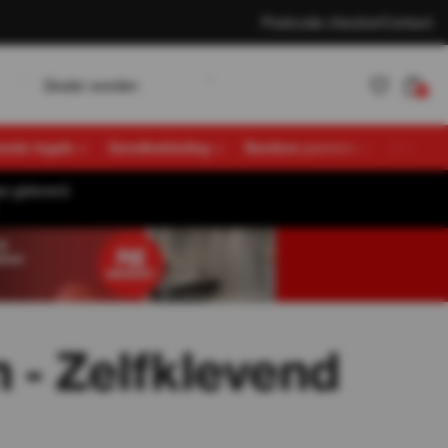
Postcode checker
Contact
w
D
K
e
a
e
o
d
e
n
a
n
e
n
L
o
g
n
r
r
t
l
l
i
0
vende tegels
Gevelbekleding
Bamboe panelen
Overige
s geleverd.
Account
K
a
n
e
n
L
o
g
n
t
l
i
aanmaken
 - Zelfklevend