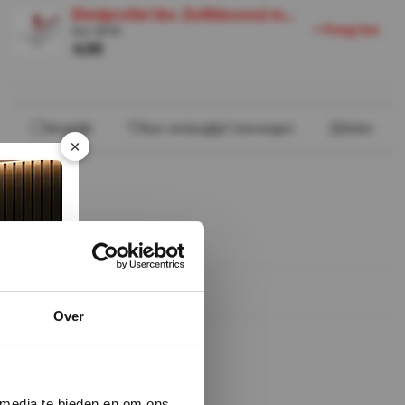
Eindprofiel tbv. Zelfklevend m...
+
V
o
e
g
o
e
t
Incl. BTW
4,95
Vergelijk
Aan verlanglijst toevoegen
Delen
×
Over
 media te bieden en om ons