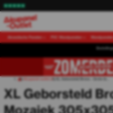
Akoestische Panelen
PVC Wandpanelen
Wandpanele
Bestellin
Akupanel-outlet.nl
XL Geborsteld Brons - Grote bl...
XL Geborsteld Bro
Mozaiek 305x3