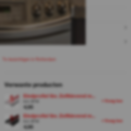
Artikelnummer:
199119
Niet gevonden wat je zocht?
Contact
Veelgestelde vragen
T
e
b
e
c
h
g
e
n
n
R
o
e
d
a
m
z
i
t
i
i
t
t
r
Verwante producten
Eindprofiel tbv. Zelfklevend m...
+
V
o
e
g
o
e
t
Incl. BTW
4,95
Eindprofiel tbv. Zelfklevend m...
+
V
o
e
g
o
e
t
Incl. BTW
4,95