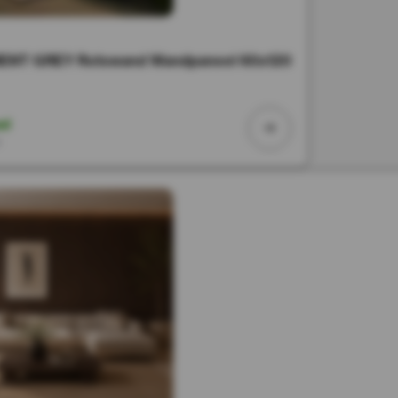
ENT GREY Rotswand Wandpaneel 60x120
ad
r