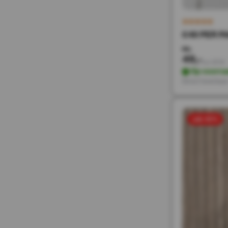
€49 PER PA
98,-
49,-
Incl. BTW
Op voorra
Direct leverbaa
sale 50%