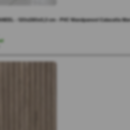
NEEL - 120x280x0,3 cm - PVC Wandpaneel Calacatta Marm
ad
r