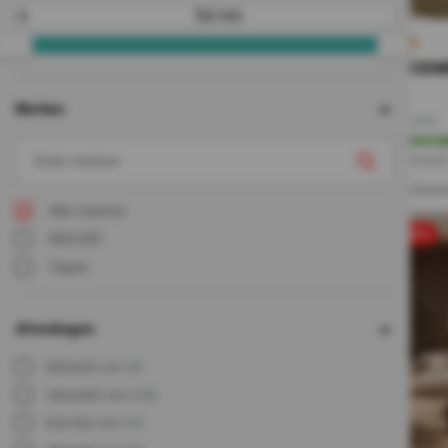
Tot
3D XL CEM
38,-
Merken
19,-
Incl. BTW
Op voorra
Direct leverbaa
Alle merken
sale 50%
MUOZO
Oppio
Afmetingen
260x60 cm
(2)
120x280 cm
(39)
60x120 cm
(11)