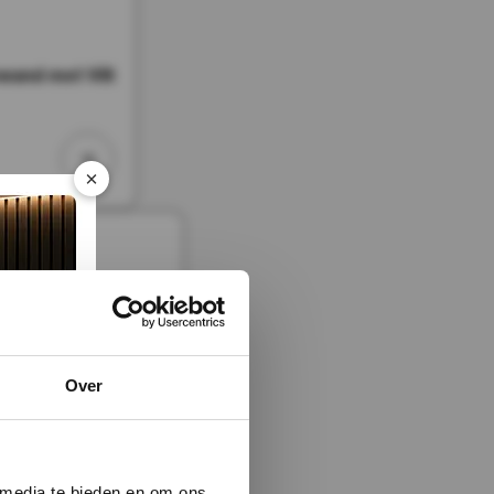
and met Vilt
×
Over
 media te bieden en om ons