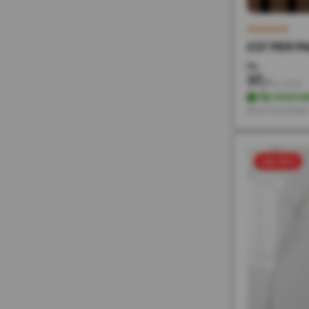
€37 PER PA
74,-
37,-
Incl. BTW
Op voorra
Direct leverbaa
sale 50%