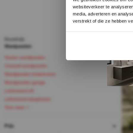
websiteverkeer te analyseren
media, adverteren en analys
€37 PER PA
verstrekt of die ze hebben v
74,-
37,-
Incl. BTW
Keuzehulp
Op voorra
Wandpanelen
Direct leverbaa
Houten wandpanelen
Cinewall wandpanelen
sale 50%
Wandpanelen kinderkamer
Wandpanelen garage
Lattenwand vilt
Lattenwand slaapkamer
Toon meer
Prijs