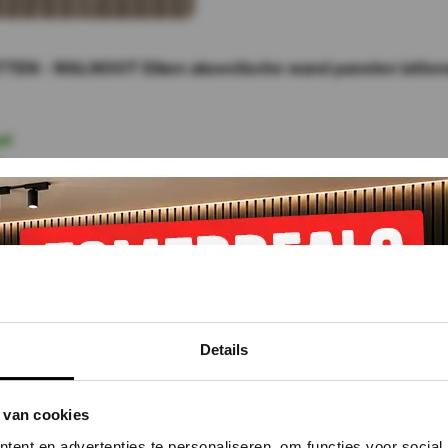
EN - WALNOOT Eiken akoestische wand panelen lattenw
ad
r
Details
 van cookies
ent en advertenties te personaliseren, om functies voor social