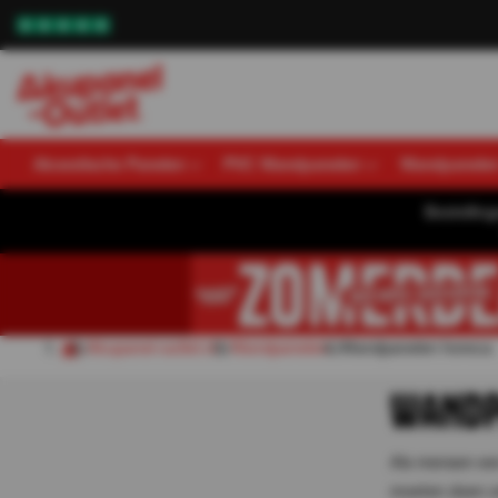
Akoestische Panelen
PVC Wandpanelen
Wandpanele
Bestellin
Akupanel-outlet.nl
Wandpanelen
Wandpanelen horeca
WANDP
Als mensen een
moeten doen om