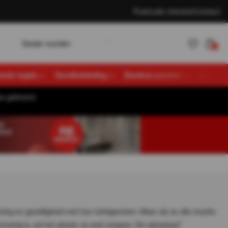
Postcode checker
Contact
w
D
K
e
a
e
o
d
e
n
a
n
e
n
L
o
g
n
r
r
t
l
l
i
0
vende tegels
Gevelbekleding
Bamboe panelen
Overige
s geleverd.
Account
K
a
n
e
n
L
o
g
n
t
l
i
aanmaken
g en gezelligheid met hun tafelgenoten. Maar als ze alle moeite
rig is, zal het plezier ze snel vergaan. De oplossing?