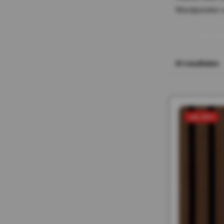
Wandpanelen vo
m
L
e
e
s
61
resultaten
sale 50%