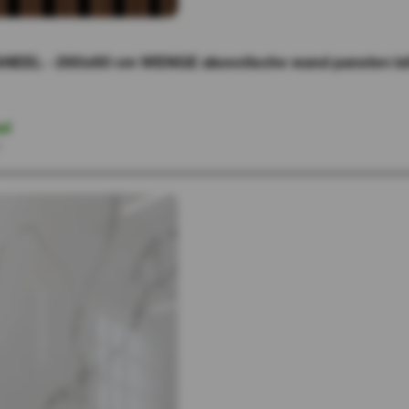
NEEL - 260x60 cm WENGE akoestische wand panelen lat
ad
r