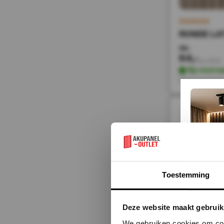
RONDE LATT
128,-
64,-
Incl. BTW
Op voorra
Direct leverbaa
sale 50%
Toestemming
Deze website maakt gebruik
We gebruiken cookies om cont