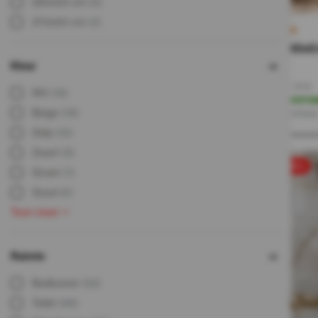
280x60 cm
(6)
270x60 cm
(2)
120x280x0
Kleur
148,-
74,-
Incl. BTW
Wit
(18)
Op voorra
Beige
(18)
Direct leverbaa
Grijs
(16)
Zwart
(5)
sale 50%
Groen
(1)
Goud
(6)
Toon meer
Ruimte
Badkamer
(52)
Toilet
(58)