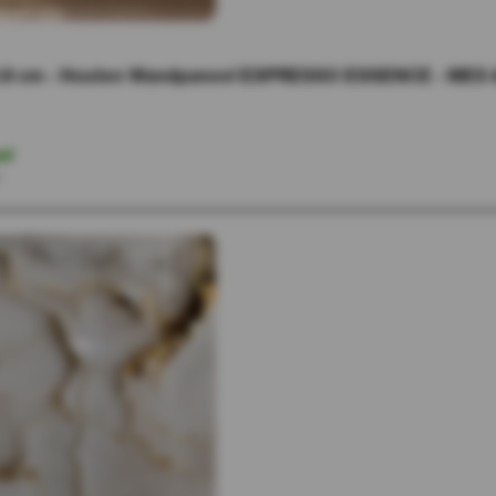
.8 cm - Houten Wandpaneel ESPRESSO ESSENCE - MES
ad
r