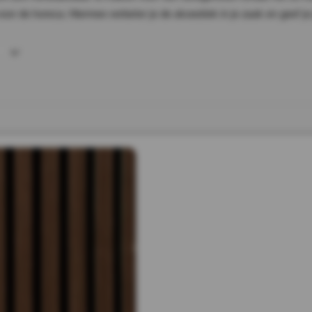
or de horeca. Hiermee verbeter je de akoestiek in je zaak en geef je 
e
e
r