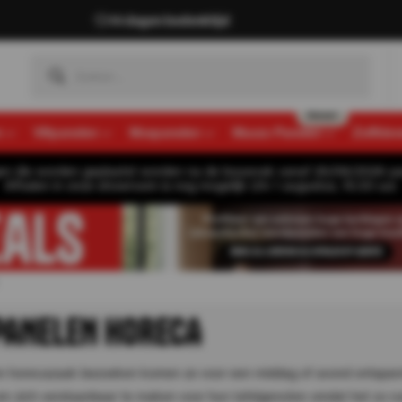
14 dagen bedenktijd
n
Viltpanelen
Mospanelen
Muozo Panelen
Zelfkle
gen die worden geplaatst worden na de bouwvak vanaf 26/08/2026 pa
Afhalen in onze showroom is nog mogelijk t/m 1 augustus, 16:30 uur.
ANELEN HORECA
 horecazaak bezoeken komen ze voor een middag of avond ontspannin
 zich verstaanbaar te maken voor hun tafelgenoten omdat het zo rumoe