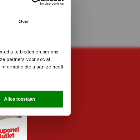
Over
 media te bieden en om ons
ze partners voor social
nformatie die u aan ze heeft
E NOG VRAGEN?
ZE!
met ons
0-333 8482
t met ons
Alles toestaan
rt de live chat