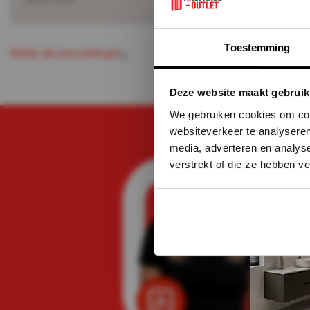
Toestemming
B
e
k
k
a
e
b
e
o
o
r
d
e
n
g
e
n
i
j
l
l
l
i
Deze website maakt gebruik
We gebruiken cookies om cont
websiteverkeer te analyseren
media, adverteren en analys
verstrekt of die ze hebben v