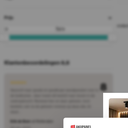
Prijs
Geen produc
Tot
Klantenbeoordelingen 8,8
8
Gezocht naar goede en goedkope wandpanelen voor in
de badkamer.. daar kwam dit bedrijf naar boven in de
zoekopdracht. Reviews hier en daar gelezen, toch
besteld, ook na de gelezen reviews op deze site. Er
staat…
Erik de Beer
uit Rotterdam
28 apr. 2022