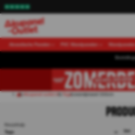
Akoestische Panelen
PVC Wandpanelen
Wandpanele
Bestellin
Akupanel-outlet.nl
Tags
wandpnaeel 300cm
PRODU
Keuzehulp
0
resultaten
Tags