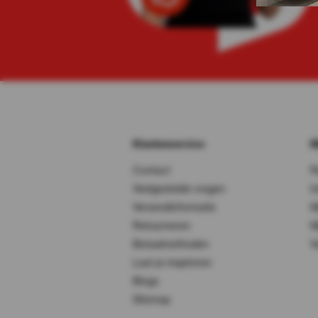
Klantenservice
M
Contact
R
Veelgestelde vragen
I
Verzendinformatie
M
Retourneren
M
Betaalmethoden
V
Laat je inspireren
Blogs
Sitemap