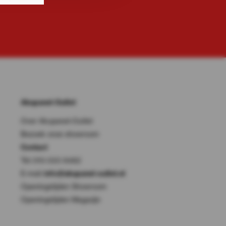
Akupanel-Outlet
Over Akupanel-Outlet
Bezoek onze showroom
Contact
Tel: 010-333 8482
E-mail:
info@akupanel-outlet.nl
Openingstijden Showroom
Openingstijden Magazijn