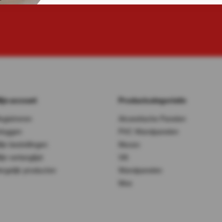
ijn account
Productcategorieën
egistreren
Akoestische Panelen
nloggen
PVC Wandpanelen
ijn bestellingen
Muozo
ijn verlanglijst
Vilt
ergelijk producten
Wandpanelen
Mos