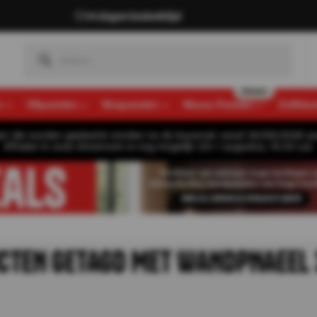
14 dagen bedenktijd
n
Viltpanelen
Mospanelen
Muozo Panelen
Zelfkle
gen die worden geplaatst worden na de bouwvak vanaf 26/08/2026 pa
Afhalen in onze showroom is nog mogelijk t/m 1 augustus, 16:30 uur.
CTEN GETAGD MET WANDPNAEEL