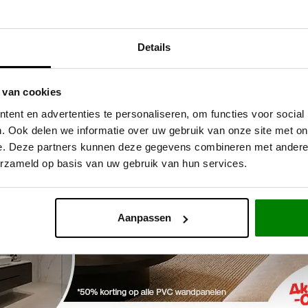
Details
 van cookies
ent en advertenties te personaliseren, om functies voor social
. Ook delen we informatie over uw gebruik van onze site met on
e. Deze partners kunnen deze gegevens combineren met andere i
SCHRIJF JE IN EN
HEB J
erzameld op basis van uw gebruik van hun services.
BLIJF UP TO DATE
STEL 
Meld je aan voor onze nieuwsbrief
Bel 
01
Cha
Aanpassen
Sta
Ruim 52.000 personen gingen je voor
Maximaal eens per 2 weken en afmelden kan altijd!