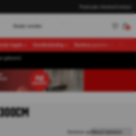
Postcode checker
Contact
w
D
K
e
a
e
o
d
e
n
a
n
e
n
L
o
g
n
r
r
t
l
l
i
0
vende tegels
Gevelbekleding
Bamboe panelen
Overige
s geleverd.
Account
K
a
n
e
n
L
o
g
n
t
l
i
aanmaken
 300CM
Sorteren op: