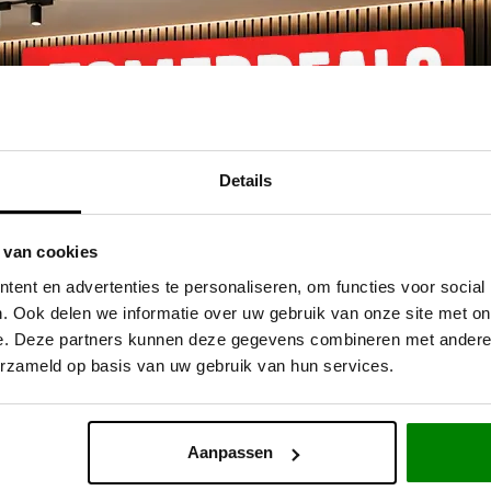
r
Direct 
Details
 van cookies
ent en advertenties te personaliseren, om functies voor social
. Ook delen we informatie over uw gebruik van onze site met on
e. Deze partners kunnen deze gegevens combineren met andere i
erzameld op basis van uw gebruik van hun services.
SCHRIJF JE IN EN
HEB J
Aanpassen
BLIJF UP TO DATE
STEL 