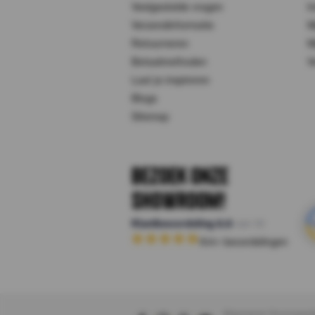
Veelgestelde vragen
I
Verzendinformatie
M
Retourneren
M
Betaalmethoden
V
Laat je inspireren
Blogs
Sitemap
Bezoek onze
Showroom!
Klantbeoordeling
8.8
van 10
164
+ beoordelingen
Algemene Voorwaar