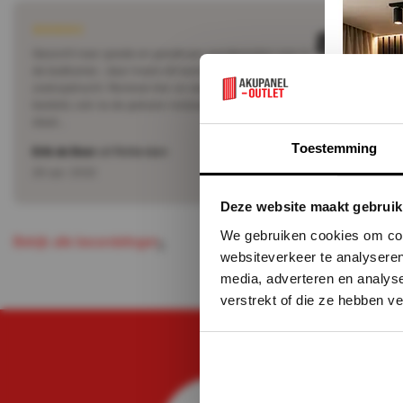
Direct leverbaa
8
Gezocht naar goede en goedkope wandpanelen voor in
de badkamer.. daar kwam dit bedrijf naar boven in de
zoekopdracht. Reviews hier en daar gelezen, toch
besteld, ook na de gelezen reviews op deze site. Er
staat…
Toestemming
Erik de Beer
uit Rotterdam
28 apr. 2022
Deze website maakt gebruik
We gebruiken cookies om cont
B
e
k
k
a
e
b
e
o
o
d
e
n
g
e
n
i
j
l
l
r
l
i
websiteverkeer te analyseren
media, adverteren en analys
verstrekt of die ze hebben v