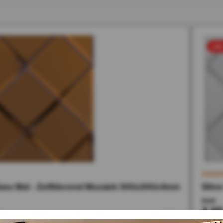
sal
ss Mat - Zelfklevend Mozaiek 300x300x4mm
Silve
19,90
9,95
ad
Op 