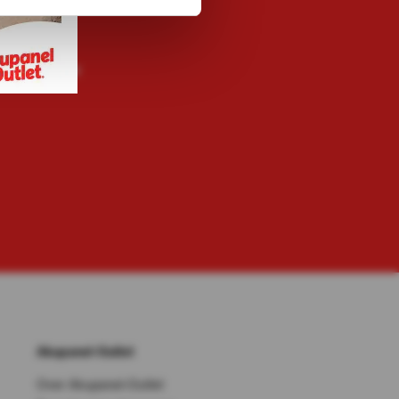
met ons
0-333 8482
t met ons
rt de live chat
Akupanel-Outlet
Over Akupanel-Outlet