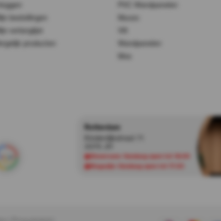
nloggen
PVC Wandpanelen
ijn bestellingen
Muozo
ijn verlanglijst
Vilt
ergelijk producten
Wandpanelen
Mos
Rotterdam
Kinderdijkstraat 71
3076 JH
Showroom:
Vandaag open tot 18:00
Magazijn:
Vandaag open tot 17:30
den
|
Privacybeleid
|