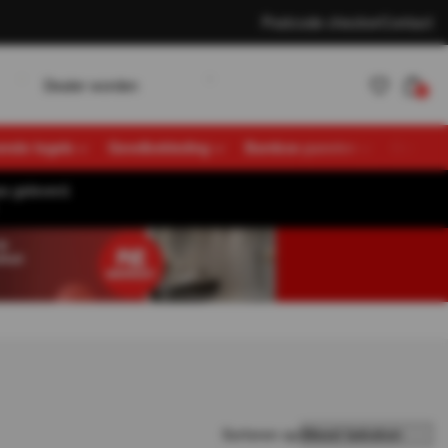
Postcode checker
Contact
w
D
K
e
a
e
o
d
e
n
a
n
e
n
L
o
g
n
r
r
t
l
l
i
0
vende tegels
Gevelbekleding
Bamboe panelen
Overige
s geleverd.
Account
K
a
n
e
n
L
o
g
n
t
l
i
aanmaken
Sorteren op: