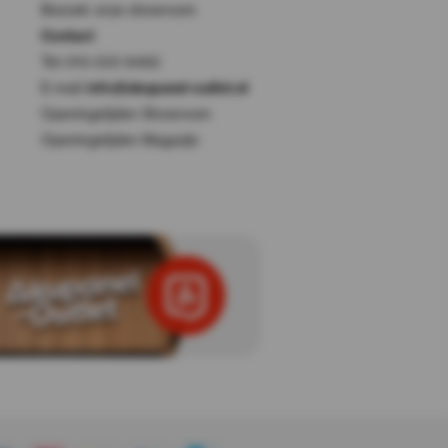
Bezoek onze showroom
Contact
Tel: 010-333 8482
E-mail:
info@akupanel-outlet.nl
Openingstijden Showroom
Openingstijden Magazijn