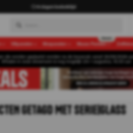
14 dagen bedenktijd
n
Viltpanelen
Mospanelen
Muozo Panelen
Zelfkle
gen die worden geplaatst worden na de bouwvak vanaf 26/08/2026 pa
Afhalen in onze showroom is nog mogelijk t/m 1 augustus, 16:30 uur.
CTEN GETAGD MET SERIE|GLASS