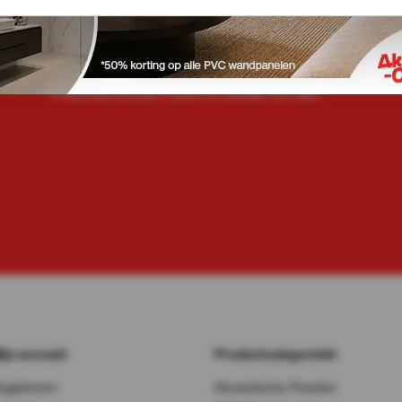
Meld je aan voor onze nieuwsbrief
Bel 
01
Cha
Sta
Ruim 52.000 personen gingen je voor
Maximaal eens per 2 weken en afmelden kan altijd!
ijn account
Productcategorieën
egistreren
Akoestische Panelen