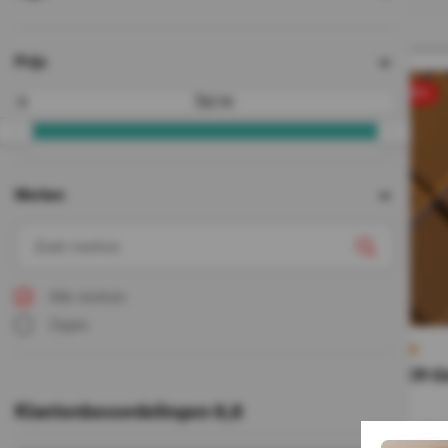
Prijs
sale 50%
Tot
Merken
Alle merken
Oppio
COPPER Gla
19,90
Klantenbeoordelingen 8,8
9,95
Incl. BTW
Op voorra