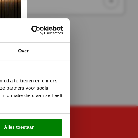
leverbaar
Over
 media te bieden en om ons
ze partners voor social
nformatie die u aan ze heeft
E NOG VRAGEN?
Alles toestaan
ZE!