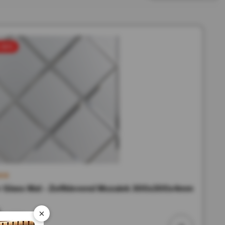
e 50%
r Glass Mat - Zelfklevend Mozaiek 300x300x4mm
×
Incl. BTW
voorraad