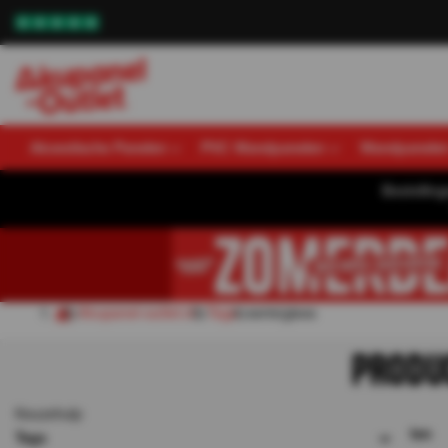
Akoestische Panelen
PVC Wandpanelen
Wandpanele
Bestellin
Akupanel-outlet.nl
Tags
serie|glass
PRODU
Keuzehulp
2
resultaten
Tags