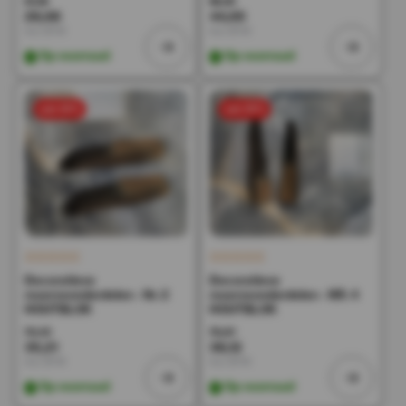
57,36
89,30
28,68
44,65
Incl. BTW
Incl. BTW
Op voorraad
Op voorraad
sale 50%
sale 50%
Decoratieve
Decoratieve
reserveonderdelen - Nr. 2
reserveonderdelen - NR. 4
HOUTBLOK
HOUTBLOK
70,42
76,24
35,21
38,12
Incl. BTW
Incl. BTW
Op voorraad
Op voorraad