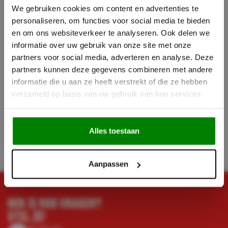
We gebruiken cookies om content en advertenties te
personaliseren, om functies voor social media te bieden
en om ons websiteverkeer te analyseren. Ook delen we
informatie over uw gebruik van onze site met onze
partners voor social media, adverteren en analyse. Deze
partners kunnen deze gegevens combineren met andere
Decoratieve
Decoratieve
reserveonderdelen - NR. 3
reserveonderdelen -
informatie die u aan ze heeft verstrekt of die ze hebben
HOUTBLOK
DENNEAPPEL
verzameld op basis van uw gebruik van hun services.
61,-
55,18
30,50
27,59
Incl. BTW
Incl. BTW
Alles toestaan
Op voorraad
Op voorraad
Aanpassen
HEB JE NOG VRAGEN?
STEL ZE!
Bel met ons