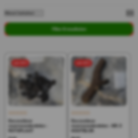
Filter 8 resultaten
sale 50%
sale 50%
Decoratieve
Decoratieve
reserveonderdelen -
reserveonderdelen - NR. 5
ROTSPLAAT
HOUTBLOK