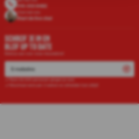
010-333 8482
Chat met ons
Start de live chat
SCHRIJF JE IN EN
BLIJF UP TO DATE
Meld je aan voor onze nieuwsbrief
Ruim 52.000 personen gingen je voor
Maximaal eens per 2 weken en afmelden kan altijd!