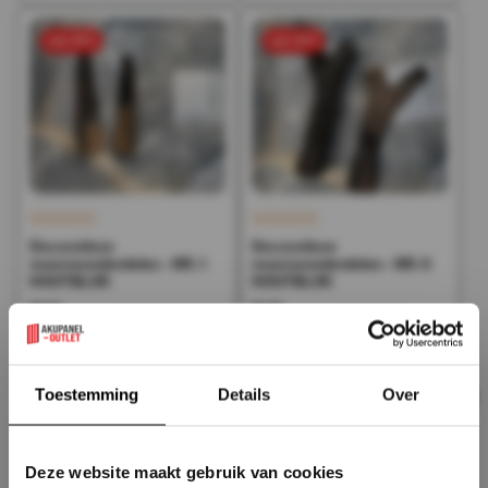
sale 50%
sale 50%
Decoratieve
Decoratieve
reserveonderdelen - NR. 1
reserveonderdelen - NR. 6
HOUTBLOK
HOUTBLOK
65,34
91,48
32,67
45,74
Incl. BTW
Incl. BTW
Op voorraad
Op voorraad
×
Toestemming
Details
Over
sale 50%
sale 50%
Deze website maakt gebruik van cookies