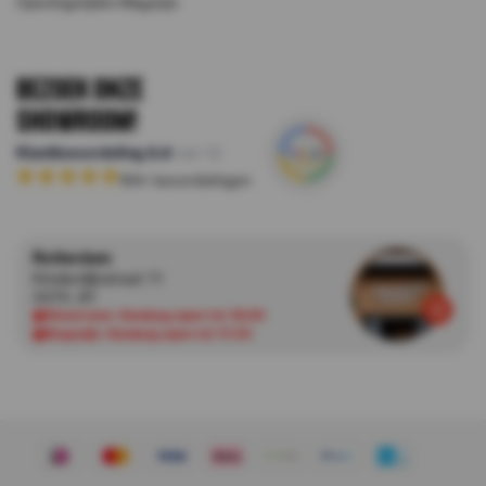
Openingstijden Magazijn
Bezoek onze
Showroom!
Klantbeoordeling
8.8
van 10
164
+ beoordelingen
Rotterdam
Kinderdijkstraat 71
3076 JH
Showroom:
Vandaag open tot 18:00
Magazijn:
Vandaag open tot 17:30