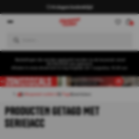
14 dagen bedenktijd
0
Bestellingen die worden geplaatst worden na de bouwvak vanaf
26/08/2026 pas geleverd.
Afhalen in onze showroom is nog mogelijk t/m 1 augustus, 16:30 uur.
Akupanel-outlet.nl
Tags
serie|acc
PRODUCTEN GETAGD MET
SERIE|ACC