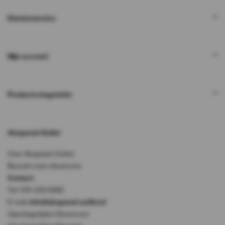
Klantenservice
Mijn account
Productcategorieën
Akupanel-Outlet
Over Akupanel-Outlet
Bezoek onze showroom
Contact
Tel: 010-333 8482
E-mail:
info@akupanel-outlet.nl
Openingstijden Showroom