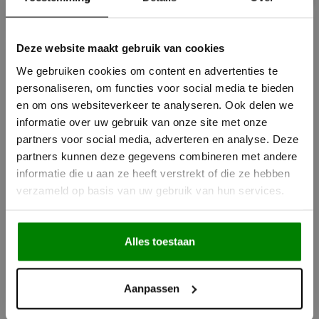
Op voorraad
Op voorraad
Direct leverbaar
Direct leverbaar
Deze website maakt gebruik van cookies
sale 50%
We gebruiken cookies om content en advertenties te
personaliseren, om functies voor social media te bieden
en om ons websiteverkeer te analyseren. Ook delen we
informatie over uw gebruik van onze site met onze
partners voor social media, adverteren en analyse. Deze
partners kunnen deze gegevens combineren met andere
informatie die u aan ze heeft verstrekt of die ze hebben
verzameld op basis van uw gebruik van hun services.
Amsterdam 30CM BREED -
152 CM 3D INBOUW
Elektrische Sfeerhaard MET
VERWARMING + WIFI + APP
Alles toestaan
FUNCTIE
1.599,90
799,95
Incl. BTW
Aanpassen
Op voorraad
Direct leverbaar