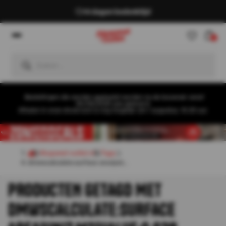
14 dagen bedenktijd
0
Bestellingen die worden geplaatst worden na de bouwvak vanaf
26/08/2026 pas geleverd.
Afhalen in onze showroom is nog mogelijk t/m 1 augustus, 16:30 uur.
Akupanel-outlet.nl
Tags
dmwscalculate:surface area|uni...
PRODUCTEN GETAGD MET
DMWSCALCULATE:SURFACE