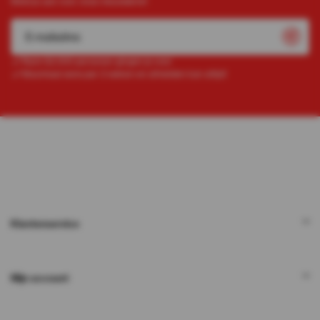
Meld je aan voor onze nieuwsbrief
Ruim 52.000 personen gingen je voor
Maximaal eens per 2 weken en afmelden kan altijd!
Klantenservice
Mijn account