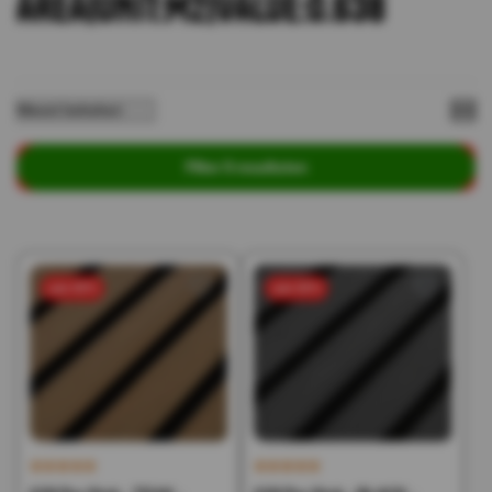
AREA|UNIT:M2|VALUE:0.638
Filter 5 resultaten
sale 50%
sale 50%