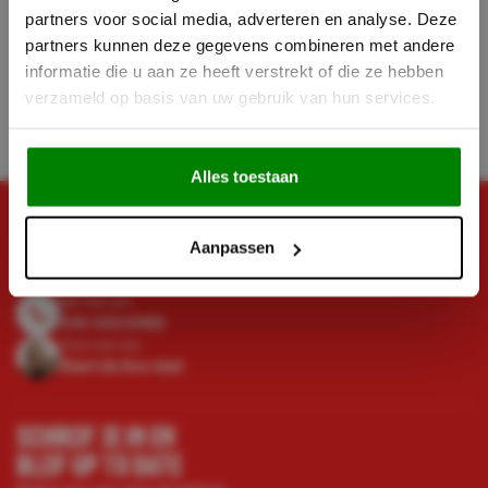
28,-
partners voor social media, adverteren en analyse. Deze
Incl. BTW
partners kunnen deze gegevens combineren met andere
Backorder
informatie die u aan ze heeft verstrekt of die ze hebben
Leverbaar vanaf 18
verzameld op basis van uw gebruik van hun services.
augustus
Alles toestaan
HEB JE NOG VRAGEN?
Aanpassen
STEL ZE!
Bel met ons
010-333 8482
Chat met ons
Start de live chat
SCHRIJF JE IN EN
BLIJF UP TO DATE