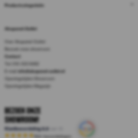
Productcategorieën
Akupanel-Outlet
Over Akupanel-Outlet
Bezoek onze showroom
Contact
Tel: 010-333 8482
E-mail:
info@akupanel-outlet.nl
Openingstijden Showroom
Openingstijden Magazijn
Bezoek onze
Showroom!
Klantbeoordeling
8.8
van 10
164
+ beoordelingen