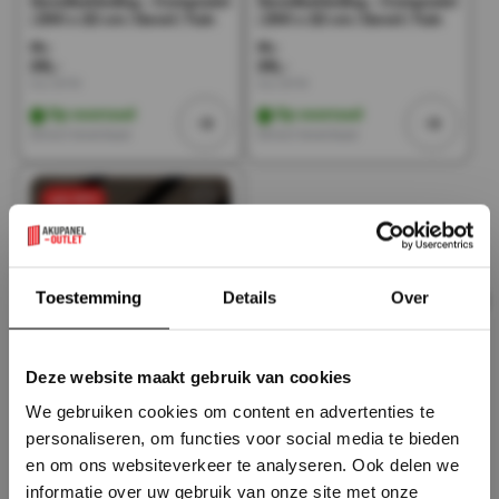
Gevelbekleding – Composiet
Gevelbekleding – Composiet
| 290 x 22 cm | Gevel | Tuin
| 290 x 22 cm | Gevel | Tuin
56,-
56,-
28,-
28,-
Incl. BTW
Incl. BTW
Op voorraad
Op voorraad
Direct leverbaar
Direct leverbaar
sale 50%
×
Toestemming
Details
Over
Deze website maakt gebruik van cookies
€28 Per Stuk - ROSEWOOD
We gebruiken cookies om content en advertenties te
- Zwarte strepen -
personaliseren, om functies voor social media te bieden
Gevelbekleding – Composiet
| 290 x 22 cm | Gevel | Tuin |
en om ons websiteverkeer te analyseren. Ook delen we
informatie over uw gebruik van onze site met onze
56,-