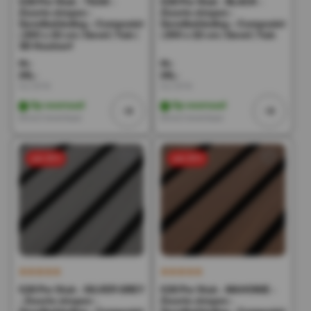
€28 Per Stuk - TEAK -
€28 Per Stuk - BLACK -
Zwarte strepen -
Zwarte strepen -
Gevelbekleding – Composiet
Gevelbekleding – Composiet
| 290 x 22 cm | Gevel | Tuin |
| 290 x 22 cm | Gevel | Tuin
3D Houtnerf
56,-
56,-
28,-
28,-
Incl. BTW
Incl. BTW
Op voorraad
Op voorraad
Direct leverbaar
Direct leverbaar
sale 50%
sale 50%
€28 Per Stuk - SILVER GREY
€28 Per Stuk - MAHONIE -
- Zwarte strepen -
Zwarte strepen -