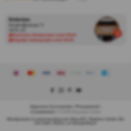
Rotterdam
Kinderdijkstraat 71
3076 JH
Showroom:
Dinsdag open vanaf 09:00
Magazijn:
Vandaag open vanaf 09:00
Algemene Voorwaarden
|
Privacybeleid
|
Cookiebeleid
|
© 2026 Akupanel-Outlet
Wandpanelen
in samenwerking met
Afium B.V.
,
Radiator-Outlet
,
Wc
met bidet
,
Muozo
, en
Spiegeldepot