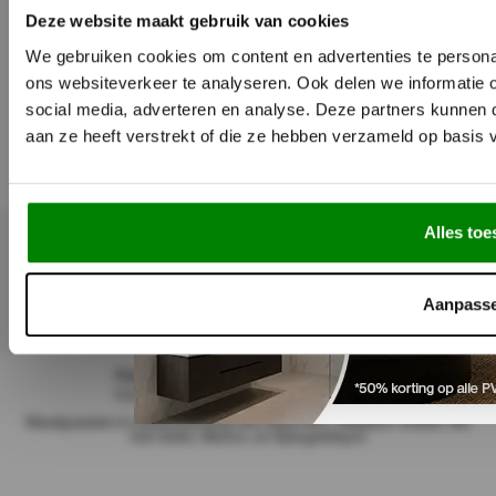
Deze website maakt gebruik van cookies
Rotterdam
We gebruiken cookies om content en advertenties te persona
Kinderdijkstraat 71
ons websiteverkeer te analyseren. Ook delen we informatie 
3076 JH
Showroom:
Vandaag open tot 18:00
social media, adverteren en analyse. Deze partners kunnen
Magazijn:
Vandaag open tot 17:30
aan ze heeft verstrekt of die ze hebben verzameld op basis 
Alles toe
Aanpass
Algemene Voorwaarden
|
Privacybeleid
|
Cookiebeleid
|
© 2026 Akupanel-Outlet
Wandpanelen
in samenwerking met
Afium B.V.
,
Radiator-Outlet
,
Wc
met bidet
,
Muozo
, en
Spiegeldepot