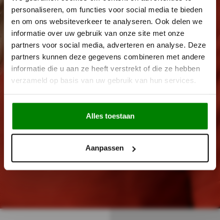
personaliseren, om functies voor social media te bieden
en om ons websiteverkeer te analyseren. Ook delen we
informatie over uw gebruik van onze site met onze
partners voor social media, adverteren en analyse. Deze
partners kunnen deze gegevens combineren met andere
informatie die u aan ze heeft verstrekt of die ze hebben
verzameld op basis van uw gebruik van hun services.
Alles toestaan
Aanpassen