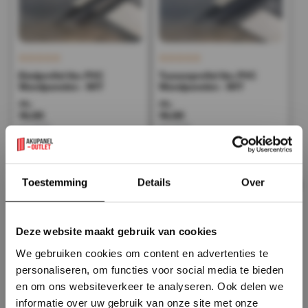
Eindprofiel tbv. PVC
Tussenprofiel tbv. PVC
Wandpanelen - WIT
Wandpanelen - WIT
40,-
40,-
19,95
19,95
Incl. BTW
Incl. BTW
Op voorraad
Op voorraad
Direct leverbaar
Direct leverbaar
×
Toestemming
Details
Over
sale 50%
sale 50%
Deze website maakt gebruik van cookies
We gebruiken cookies om content en advertenties te
personaliseren, om functies voor social media te bieden
en om ons websiteverkeer te analyseren. Ook delen we
informatie over uw gebruik van onze site met onze