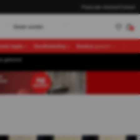
Postcode checker
Contact
w
D
K
e
a
e
o
d
e
n
a
n
e
n
L
o
g
n
r
r
t
l
l
i
0
vende tegels
Gevelbekleding
Bamboe panelen
Overige
s geleverd.
Account
K
a
n
e
n
L
o
g
n
t
l
i
aanmaken