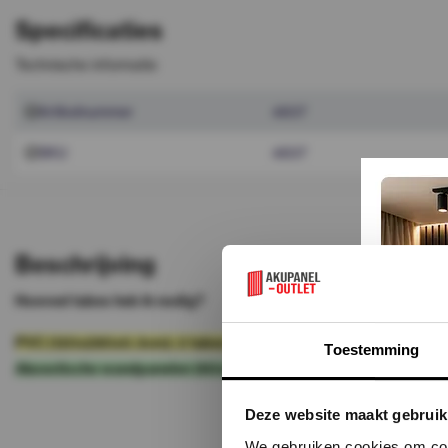
Specificaties
Technische informatie
Artikelnummer
4837
SKU
4837
Beschrijving
Hoeveel tubes heb ik nodig?
PVC (120x280x0.3cm): 2 tubes per paneel
Toestemming
Akoestische wandpanelen (60x260 / 52x260): 1 tube per 2 pane
Deze website maakt gebruik
We gebruiken cookies om cont