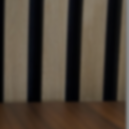
Bel
010-333 8482
of
chat
met ons
m
S
t
a
r
t
e
e
n
c
h
a
t
e
t
o
n
s
Te bezichtigen in showroom
Rotterdam
Bezorging op afspraak
of haal dit product op
Laagste prijs
garantie
Snelle levertijd
Beoordeling 8.8 / 10
Artikelnummer:
4837
Niet gevonden wat je zocht?
Contact
Veelgestelde vragen
T
e
b
e
c
h
g
e
n
n
R
o
e
d
a
m
z
i
t
i
i
t
t
r