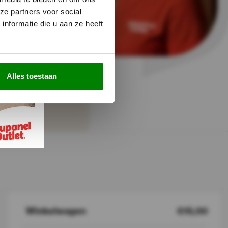
anel-Outlet
ze partners voor social
nformatie die u aan ze heeft
prijs/kwaliteit
ng
vering
voorraad
Alles toestaan
 retourtermijn
Top Service
Winkelwagen
€15,00