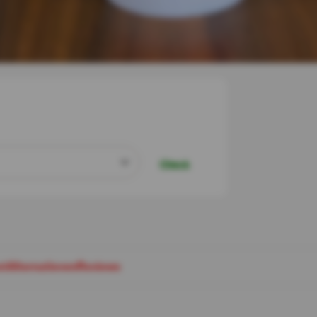
C
h
e
c
k
et
Alternatieven
Reviews