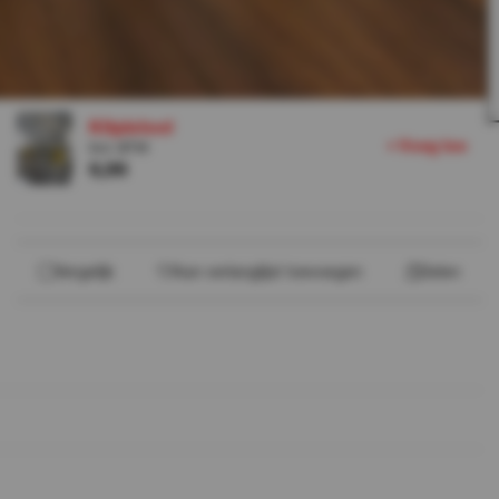
Verwante producten
Kitpistool
+
V
o
e
g
o
e
t
Incl. BTW
6,99
Vergelijk
Aan verlanglijst toevoegen
Delen