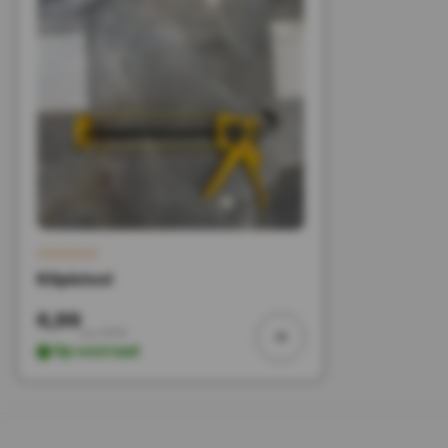
Kitpistool
6,99
Incl. BTW
Op voorraad