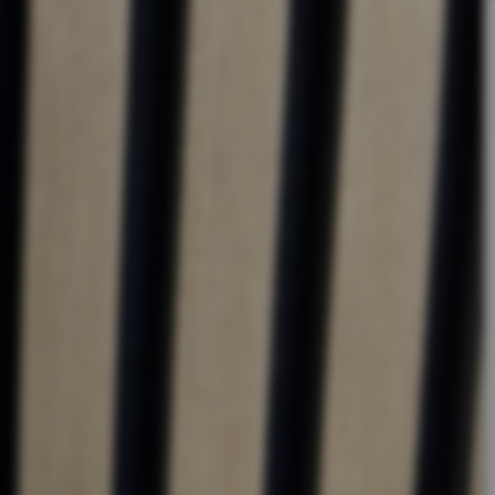
15,00
w
m
I
n
n
k
e
a
n
d
i
l
Op voorraad
Extra stevig montagelijm voor uw wandpanelen. Dankzij onze
grote voorraad kunnen we snel leveren! Altijd een lage prijs voor
hoge kwaliteit. Easy return binnen 14 dagen.
“Koop nu en betaal 30 dagen
later.”
Hulp nodig met jouw bestelling?