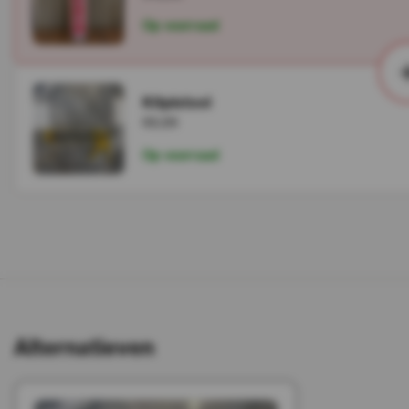
Op voorraad
Kitpistool
€6,99
Op voorraad
Alternatieven