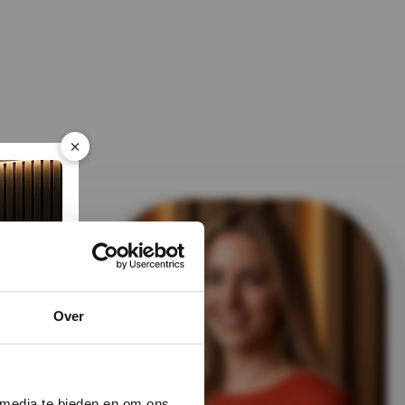
×
Over
delen van
 media te bieden en om ons