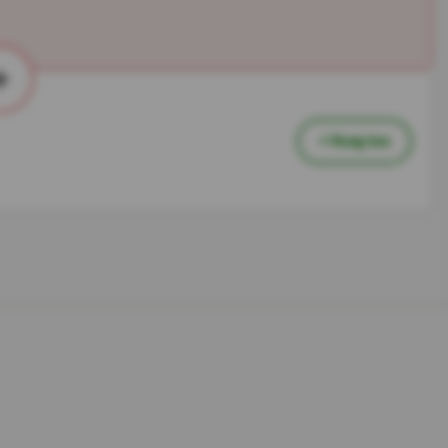
+
+ Voeg toe