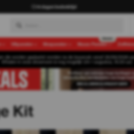
14 dagen bedenktijd
n
Viltpanelen
Mospanelen
Muozo Panelen
Zelfkle
gen die worden geplaatst worden na de bouwvak vanaf 26/08/2026 pa
Afhalen in onze showroom is nog mogelijk t/m 1 augustus, 16:30 uur.
e Kit