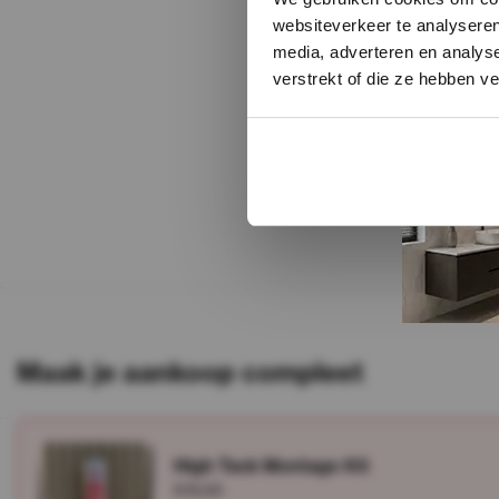
websiteverkeer te analyseren
media, adverteren en analys
verstrekt of die ze hebben v
Maak je aankoop compleet
High Tack Montage Kit
€15,00