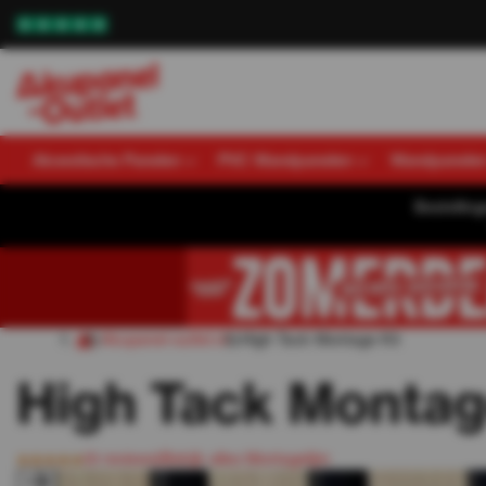
Akoestische Panelen
PVC Wandpanelen
Wandpanele
Bestellin
Akupanel-outlet.nl
High Tack Montage Kit
High Tack Montag
(9 reviews)
Bekijk alles Montagelijm