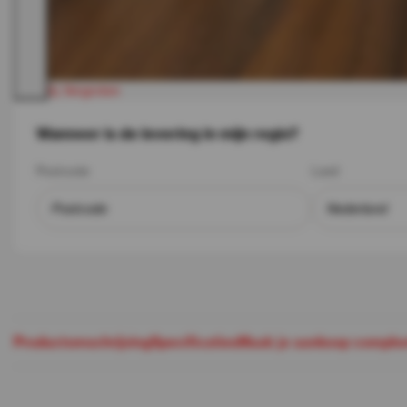
Vergroten
Wanneer is de levering in mijn regio?
Postcode
Land
Productomschrijving
Specificaties
Maak je aankoop comple