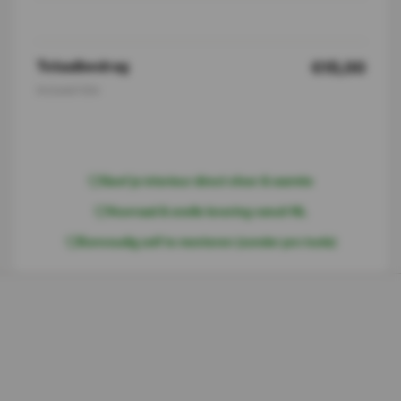
Totaalbedrag
€15,00
Inclusief btw
I
n
w
i
n
k
e
l
w
a
g
e
n
Geef je interieur direct sfeer & warmte
Voorraad & snelle levering vanuit NL
Eenvoudig zelf te monteren (zonder pro tools)