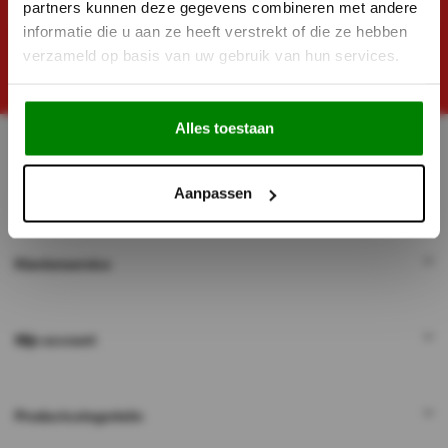
partners kunnen deze gegevens combineren met andere
informatie die u aan ze heeft verstrekt of die ze hebben
Ruim 52.000 personen gingen je voor
verzameld op basis van uw gebruik van hun services.
Maximaal eens per 2 weken en afmelden kan altijd!
Alles toestaan
Aanpassen
Klantenservice
Mijn account
Productcategorieën