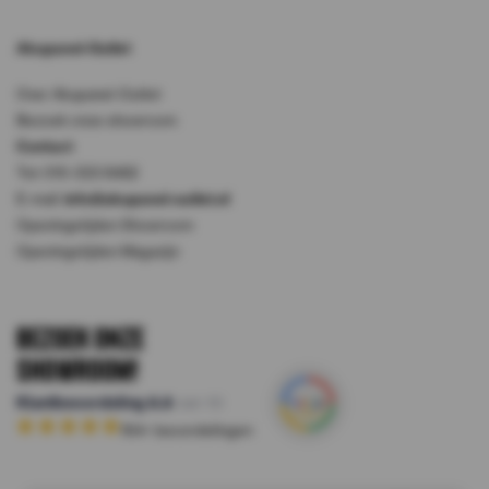
Akupanel-Outlet
Over Akupanel-Outlet
Bezoek onze showroom
Contact
Tel: 010-333 8482
E-mail:
info@akupanel-outlet.nl
Openingstijden Showroom
Openingstijden Magazijn
Bezoek onze
Showroom!
Klantbeoordeling
8.8
van 10
164
+ beoordelingen