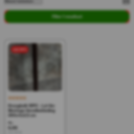
Filter 1 resultaat
sale 50%
Draagbalk WPC - Lat tbv
Montage Gevelbekleding
290x4x2.5 cm
14,-
6,99
Incl. BTW