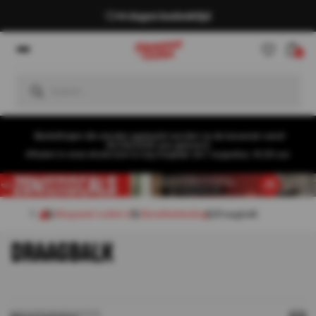
14 dagen bedenktijd
0
Bestellingen die worden geplaatst worden na de bouwvak vanaf
26/08/2026 pas geleverd.
Afhalen in onze showroom is nog mogelijk t/m 1 augustus, 16:30 uur.
Akupanel-outlet.nl
Gevelbekleding
Draagbalk
DRAAGBALK