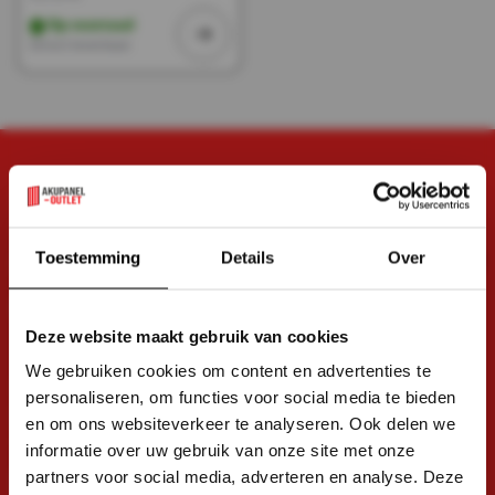
Op voorraad
Direct leverbaar
HEB JE NOG VRAGEN?
STEL ZE!
Bel met ons
×
Toestemming
Details
Over
010-333 8482
Chat met ons
Start de live chat
Deze website maakt gebruik van cookies
We gebruiken cookies om content en advertenties te
SCHRIJF JE IN EN
personaliseren, om functies voor social media te bieden
BLIJF UP TO DATE
en om ons websiteverkeer te analyseren. Ook delen we
Meld je aan voor onze nieuwsbrief
informatie over uw gebruik van onze site met onze
partners voor social media, adverteren en analyse. Deze