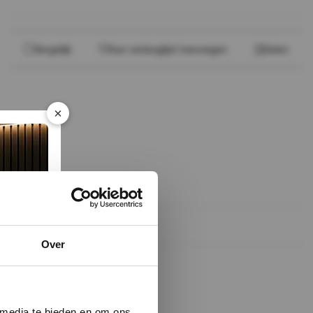
Vergelijk
Aan verlanglijst toevoegen
Delen
×
Over
 media te bieden en om ons