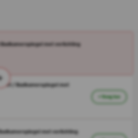
 Badkamerspiegel met verlichting
+
Toilet / Badkamerspiegel met
+ Voeg toe
Badkamerspiegel met verlichting