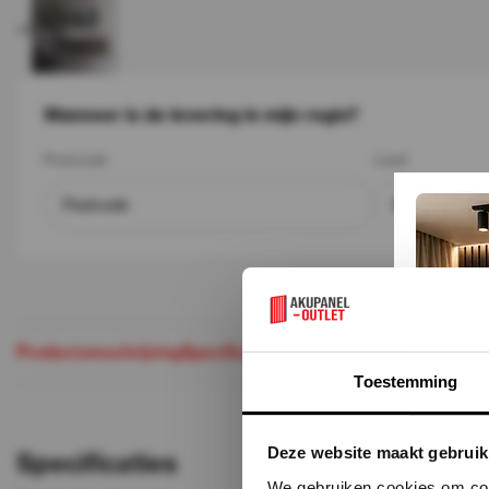
+1
Wanneer is de levering in mijn regio?
Postcode
Land
Productomschrijving
Specificaties
Maak je aankoop comple
Toestemming
Deze website maakt gebruik
Specificaties
We gebruiken cookies om cont