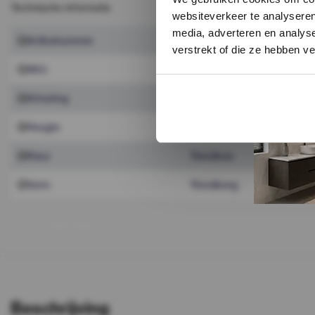
Technische informatie
websiteverkeer te analyseren
media, adverteren en analys
Artikelnummer
6025733
verstrekt of die ze hebben v
SKU
6025733
Afmeting
85 x 100 cm
Hoogte
85 cm
Kleur
Randloos
Vorm
Rondboog
T
o
o
n
m
e
e
r
Beschrijving