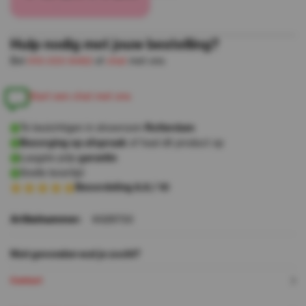
Hulp nodig met jouw bestelling?
Bel
010-333 8482
of
chat
met ons
S
a
e
e
n
c
h
a
m
e
o
n
t
r
t
t
t
s
Te bezichtigen in showroom
Rotterdam
Bezorging op afspraak
of haal dit product op
Laagste prijs
garantie
Snelle levertijd
Beoordeling 8.8 / 10
Artikelnummer:
6025733
Niet gevonden wat je zocht?
Contact