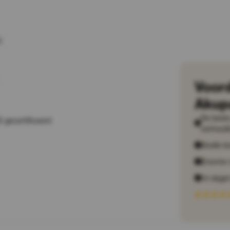
)
Voor
Akup
De beste 
 gecertificeerd
verhoudi
Snelle le
Enorme 
14 dagen