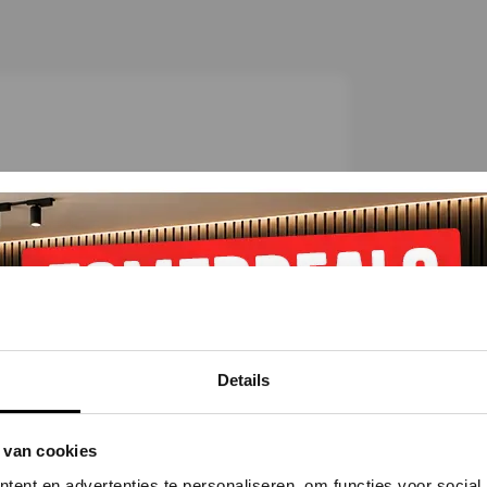
C
h
e
c
k
et
Alternatieven
Reviews
Details
 van cookies
ent en advertenties te personaliseren, om functies voor social