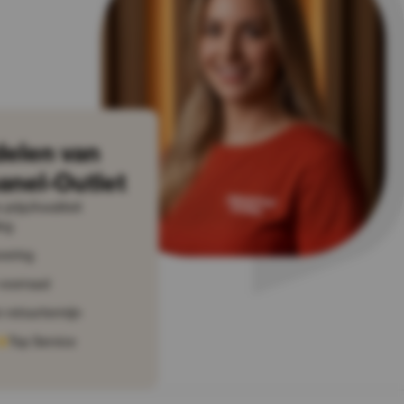
delen van
anel-Outlet
prijs/kwaliteit
ng
vering
voorraad
 retourtermijn
Top Service