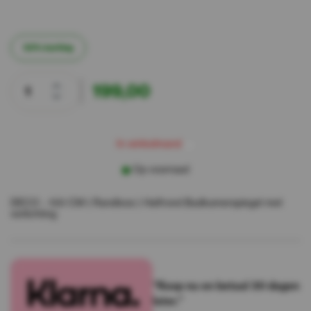
50% korting
199,00
w
m
I
n
n
k
e
a
n
d
i
l
Op voorraad
DECO - 100 CM ( Randloos ) Halfrond Badkamerspiegel met
verlichting
“Koop nu en betaal 30 dagen
later.”