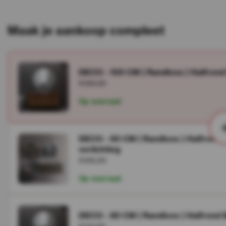
Maak je aankoop compleet
DECO - 100 CM ( Randloos ) Halfrond
€199,00
Op voorraad
DECO - 60 CM ( Randloos ) Halfrond 
verlichting
€106,00
Op voorraad
DECO - 80 CM ( Randloos ) Halfrond 