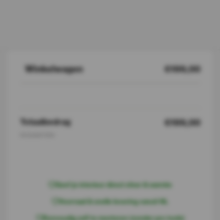
Winkelwagen
€199,00
Totaalbedrag
€199,00
Inclusief btw
I
n
w
i
n
k
e
l
w
a
g
e
n
Geef je interieur direct sfeer & warmte
Voorraad & snelle levering vanuit NL
Eenvoudig zelf te monteren (zonder pro tools)