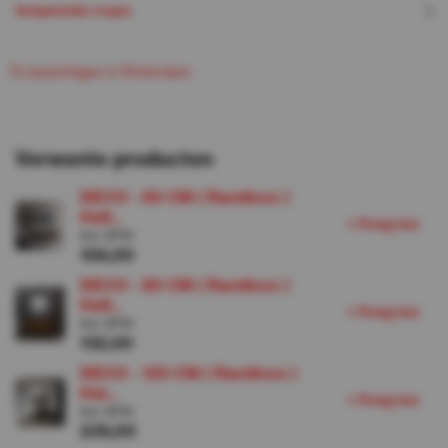
Veelgestelde vragen
T
e
b
e
c
h
g
e
n
n
R
o
e
d
a
m
z
i
t
i
i
t
t
r
Verwante producten
DECO - 60 CM ( Randloos )
Half...
+
V
o
e
g
o
e
t
Incl. BTW
106,00
DECO - 80 CM ( Randloos )
Half...
+
V
o
e
g
o
e
t
Incl. BTW
132,00
DECO - 120 CM ( Randloos )
Hal...
+
V
o
e
g
o
e
t
Incl. BTW
239,00