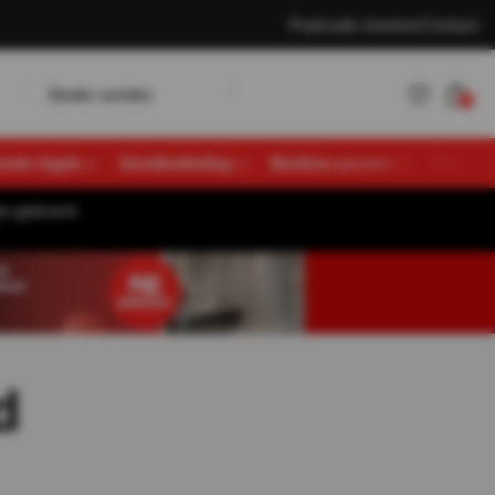
Postcode checker
Contact
w
D
K
e
a
e
o
d
e
n
a
n
e
n
L
o
g
n
r
r
t
l
l
i
0
vende tegels
Gevelbekleding
Bamboe panelen
Overige
s geleverd.
Account
K
a
n
e
n
L
o
g
n
t
l
i
aanmaken
d