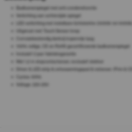
Badkamerspiegel met anti-condensfunctie
Verlichting aan achterzijde spiegel
LED verlichting met instelbare lichtsterkte (3000k tot 6000k
Uitgerust met Touch Sensor knop
Corrosiebestendig dankzij kopervrije laag
100% veilige, CE en RoHS gecertificeerde badkamerspiegel
Inclusief 2 jaar fabrieksgarantie
Met 1,2 m stopcontactsnoer, exclusief stekker
Driver & LED-strip & ontwasemingspad & netsnoer: IP44 & CE
Cyclus: 50Hz
Voltage: 220-250