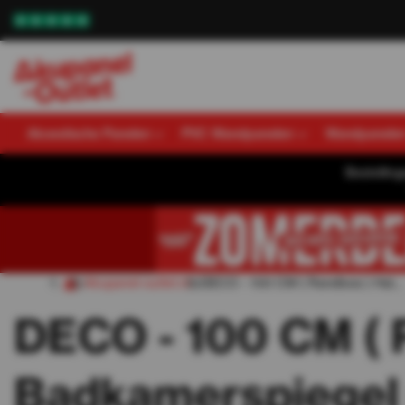
Akoestische Panelen
PVC Wandpanelen
Wandpanele
Bestellin
Akupanel-outlet.nl
DECO - 100 CM ( Randloos ) Hal...
DECO - 100 CM ( 
Badkamerspiegel 