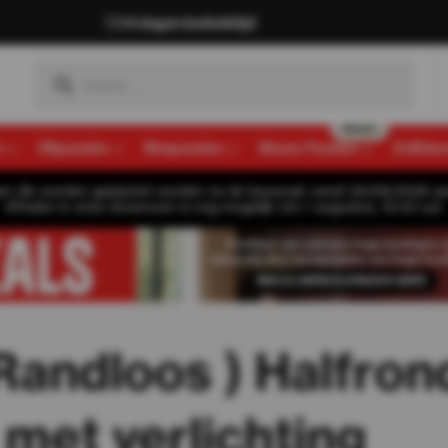
14 dagen bedenktijd
n
Viltpanelen
Mospanelen
Muozo Panelen
Zelfkle
gen die worden geplaatst worden na de bouwvak vanaf 26/08/2026 pa
Afhalen in onze showroom is nog mogelijk t/m 1 augustus, 16:30 uur.
Randloos ) Halfron
met verlichting