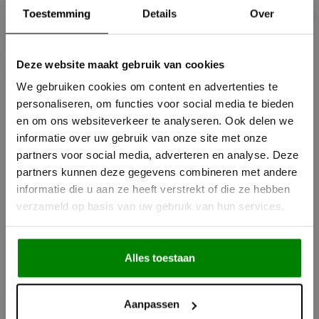
×
Toestemming
Details
Over
Beschrijving
Deze website maakt gebruik van cookies
Voordelen op een rij:
We gebruiken cookies om content en advertenties te
Badkamerspiegel met
anti-condensfunctie
personaliseren, om functies voor social media te bieden
Verlichting aan achterzijde spiegel
en om ons websiteverkeer te analyseren. Ook delen we
LED verlichting
met instelbare lichtsterkte (3000k tot 6000k)
informatie over uw gebruik van onze site met onze
Uitgerust met Touch
Sensor knop
partners voor social media, adverteren en analyse. Deze
Corrosiebestendig
dankzij kopervrije laag
partners kunnen deze gegevens combineren met andere
100% veilige, CE en RoHS gecertificeerde badkamerspiegel
informatie die u aan ze heeft verstrekt of die ze hebben
Inclusief 2 jaar fabrieksgarantie
verzameld op basis van uw gebruik van hun services.
Voordelen van Akupanel-
Alles toestaan
Outlet
De beste prijs/kwaliteit verhouding
Aanpassen