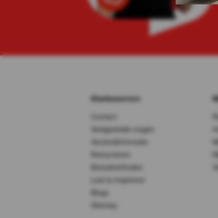
Klantenservice
M
Contact
R
Veelgestelde vragen
I
Verzendinformatie
M
Retourneren
M
Betaalmethoden
V
Laat je inspireren
Blogs
Sitemap