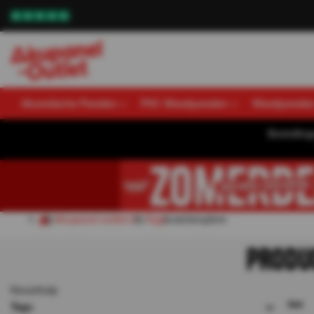
Akoestische Panelen
PVC Wandpanelen
Wandpanele
Bestellin
Akupanel-outlet.nl
Tags
serie|xplore
PRODU
Keuzehulp
0
resultaten
Tags