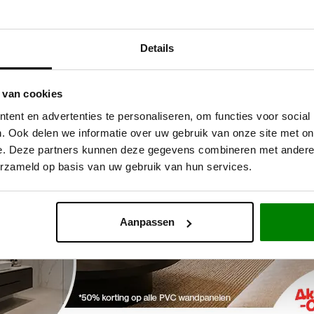
Details
 van cookies
ent en advertenties te personaliseren, om functies voor social
. Ook delen we informatie over uw gebruik van onze site met on
e. Deze partners kunnen deze gegevens combineren met andere i
SCHRIJF JE IN EN
HEB J
erzameld op basis van uw gebruik van hun services.
BLIJF UP TO DATE
STEL 
Meld je aan voor onze nieuwsbrief
Bel 
01
Cha
Aanpassen
Sta
Ruim 52.000 personen gingen je voor
Maximaal eens per 2 weken en afmelden kan altijd!