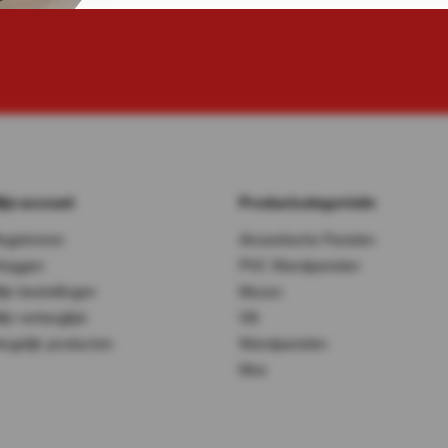
ijn account
Productcategorieën
egistreren
Akoestische Panelen
nloggen
PVC Wandpanelen
ijn bestellingen
Muozo
ijn verlanglijst
Vilt
ergelijk producten
Wandpanelen
Mos