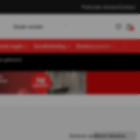
Postcode checker
Contact
w
D
K
e
a
e
o
d
e
n
a
n
e
n
L
o
g
n
r
r
t
l
l
i
0
vende tegels
Gevelbekleding
Bamboe panelen
Overige
s geleverd.
Account
K
a
n
e
n
L
o
g
n
t
l
i
aanmaken
Sorteren op: