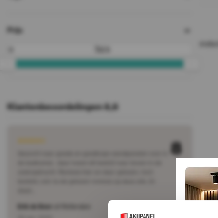
Prijs
Geen produc
Tot
Klantenbeoordelingen 8,8
8
Gezocht naar goede en goedkope wandpanelen voor in
de badkamer.. daar kwam dit bedrijf naar boven in de
zoekopdracht. Reviews hier en daar gelezen, toch
besteld, ook na de gelezen reviews op deze site. Er
staat…
Erik de Beer
uit Rotterdam
28 apr. 2022