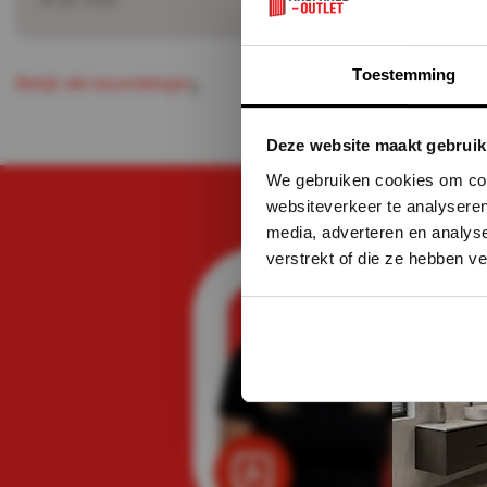
Toestemming
B
e
k
k
a
e
b
e
o
o
r
d
e
n
g
e
n
i
j
l
l
l
i
Deze website maakt gebruik
We gebruiken cookies om cont
websiteverkeer te analyseren
media, adverteren en analys
verstrekt of die ze hebben v