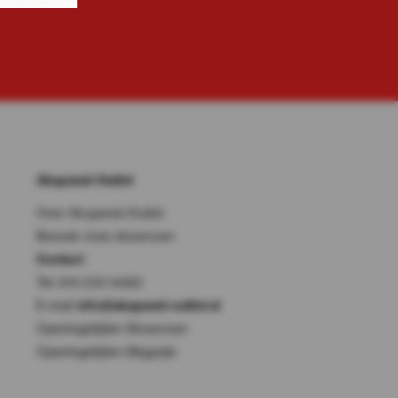
Akupanel-Outlet
Over Akupanel-Outlet
Bezoek onze showroom
Contact
Tel: 010-333 8482
E-mail:
info@akupanel-outlet.nl
Openingstijden Showroom
Openingstijden Magazijn