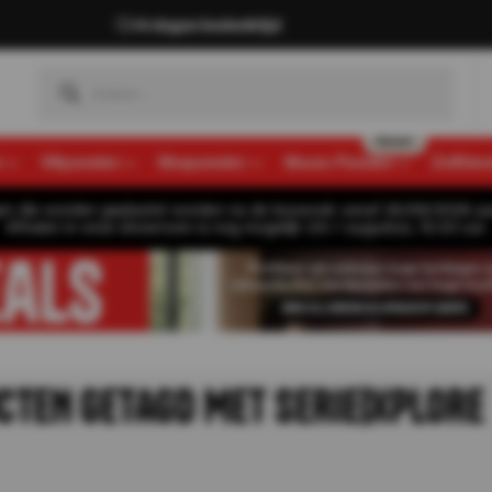
14 dagen bedenktijd
n
Viltpanelen
Mospanelen
Muozo Panelen
Zelfkle
gen die worden geplaatst worden na de bouwvak vanaf 26/08/2026 pa
Afhalen in onze showroom is nog mogelijk t/m 1 augustus, 16:30 uur.
CTEN GETAGD MET SERIE|XPLORE