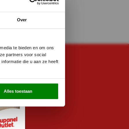
Over
 media te bieden en om ons
ze partners voor social
nformatie die u aan ze heeft
E NOG VRAGEN?
ZE!
met ons
0-333 8482
t met ons
Alles toestaan
rt de live chat